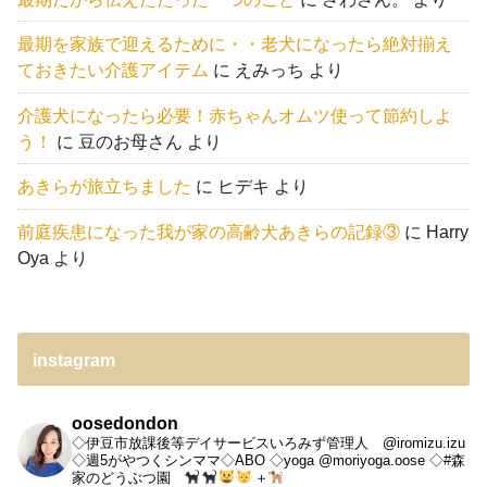
最期を家族で迎えるために・・老犬になったら絶対揃え
ておきたい介護アイテム
に
えみっち
より
介護犬になったら必要！赤ちゃんオムツ使って節約しよ
う！
に
豆のお母さん
より
あきらが旅立ちました
に
ヒデキ
より
前庭疾患になった我が家の高齢犬あきらの記録③
に
Harry
Oya
より
instagram
oosedondon
◇伊豆市放課後等デイサービスいろみず管理人 @iromizu.izu
◇週5がやつくシンママ◇ABO
◇yoga @moriyoga.oose
◇#森
家のどうぶつ園
＋