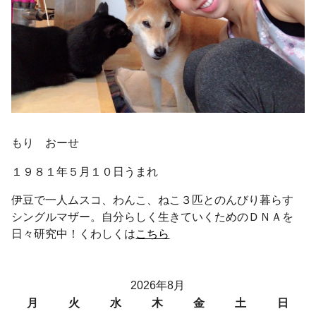
もり おーせ
１９８１年５月１０日うまれ
伊豆で一人ムスコ、わんこ、ねこ３匹とのんびり暮らす
シングルマザー。自分らしく生きていくためのＤＮＡを
日々研究中！くわしくは
こちら
2026年8月
月
火
水
木
金
土
日