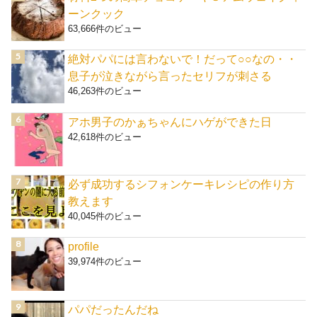
ーンクック
63,666件のビュー
絶対パパには言わないで！だって○○なの・・
息子が泣きながら言ったセリフが刺さる
46,263件のビュー
アホ男子のかぁちゃんにハゲができた日
42,618件のビュー
必ず成功するシフォンケーキレシピの作り方
教えます
40,045件のビュー
profile
39,974件のビュー
パパだったんだね