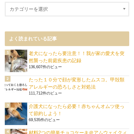
よく読まれている記事
老犬になったら要注意！！我が家の愛犬を突
然襲った前庭疾患の記録
136,607件のビュー
たった１０分で顔が変形したムスコ。甲殻類
アレルギーの恐ろしさと対処法
111,712件のビュー
介護犬になったら必要！赤ちゃんオムツ使っ
て節約しよう！
69,535件のビュー
材料2つの簡単チョコケーキ＠アムウェイクィ