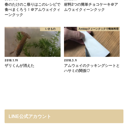
春のたけのこ祭りはこのレシピで
材料2つの簡単チョコケーキ＠ア
食べまくろう！＠アムウェイクィ
ムウェイクィーンクック
ーンクック
いきもの
Amwayクィーンクックで簡単料理
2018.1.19
2018.3.9
ザリくんが消えた
アムウェイのクッキングシートと
ハサミの関係♡
LINE公式アカウント