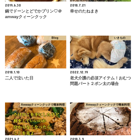
2019.6.30
2018.7.21
鍋でドーンとどでかプリン♡＠
幸せのたねまき
amwayクィーンクック
Blog
いきもの
2018.1.10
2022.12.19
二人で泣いた日
老犬介護の必須アイテム！おむつ
問題パート２ポン太の場合
Amwayクィーンクックで簡単料理
Amwayクィーンクックで簡単料理
2021.4.2
2018.3.9