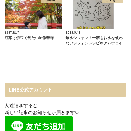
静岡県
Blog
2017.12.7
2021.5.19
紅葉は伊豆で見たいin修善寺
無水シフォン！一滴もお水を使わ
ないシフォンレシピ＠アムウェイ
LINE公式アカウント
友達追加すると
新しい記事のお知らせが届きます♡