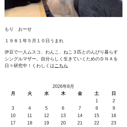
もり おーせ
１９８１年５月１０日うまれ
伊豆で一人ムスコ、わんこ、ねこ３匹とのんびり暮らす
シングルマザー。自分らしく生きていくためのＤＮＡを
日々研究中！くわしくは
こちら
2026年8月
月
火
水
木
金
土
日
1
2
3
4
5
6
7
8
9
10
11
12
13
14
15
16
17
18
19
20
21
22
23