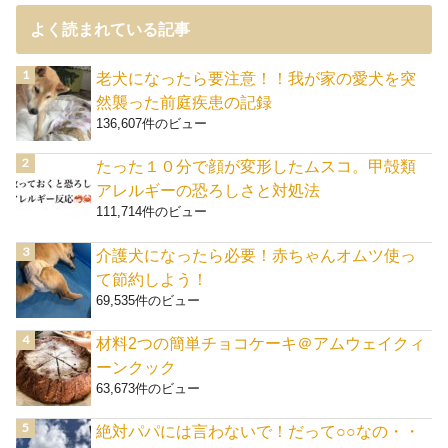
よく読まれている記事
老犬になったら要注意！！我が家の愛犬を突
然襲った前庭疾患の記録
136,607件のビュー
たった１０分で顔が変形したムスコ。甲殻類
アレルギーの恐ろしさと対処法
111,714件のビュー
介護犬になったら必要！赤ちゃんオムツ使っ
て節約しよう！
69,535件のビュー
材料2つの簡単チョコケーキ＠アムウェイクィ
ーンクック
63,673件のビュー
絶対パパには言わないで！だって○○なの・・