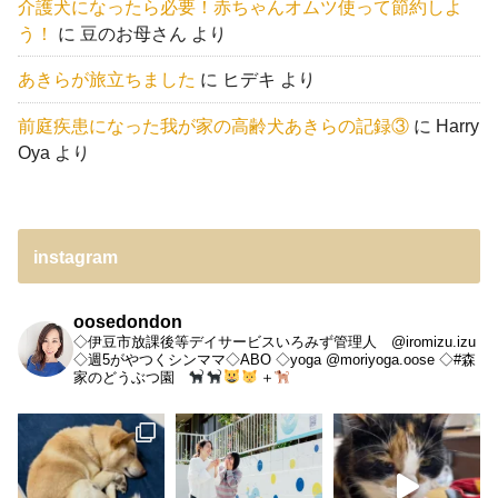
介護犬になったら必要！赤ちゃんオムツ使って節約しよ
う！
に
豆のお母さん
より
あきらが旅立ちました
に
ヒデキ
より
前庭疾患になった我が家の高齢犬あきらの記録③
に
Harry
Oya
より
instagram
oosedondon
◇伊豆市放課後等デイサービスいろみず管理人 @iromizu.izu
◇週5がやつくシンママ◇ABO
◇yoga @moriyoga.oose
◇#森
家のどうぶつ園
＋