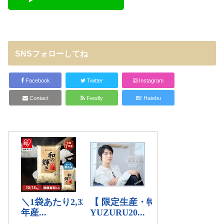
SNSフォローしてね
Facebook
Twitter
Instagram
Contact
Feedly
B!
Hatebu