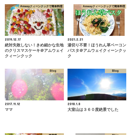
Amwayクィーンクックで簡単料理
Amwayクィーンクックで簡単料理
2019.12.17
2021.2.21
絶対失敗しない！きめ細かな生地
湯切り不要！ほうれん草ベーコン
のクリスマスケーキ＠アムウェイ
パスタ＠アムウェイクィーンクッ
クィーンクック
ク
Blog
Blog
2017.11.12
2018.1.8
ママ
大室山は３６０度絶景でした