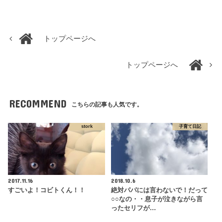
トップページへ
トップページへ
RECOMMEND
こちらの記事も人気です。
stork
子育て日記
2017.11.16
2018.10.6
すごいよ！コビトくん！！
絶対パパには言わないで！だって
○○なの・・息子が泣きながら言
ったセリフが…