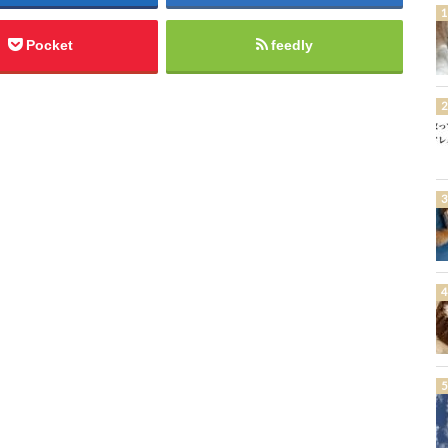
Pocket
feedly