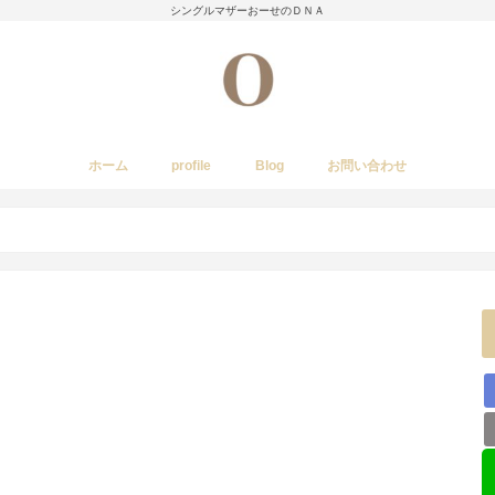
シングルマザーおーせのＤＮＡ
ホーム
profile
Blog
お問い合わせ
今日のあれこれ
いきもの
子育て日記
Amwayクィーンクックで簡単料理
国内旅行
レストラン・カフェ・居酒屋など
イベント・祭り
stork