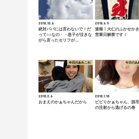
2018.10.6
2018.6.9
絶対パパには言わないで！だ
速報！大仁のふかせか
って○○なの・・息子が泣きな
営業日解禁です！
がら言ったセリフが…
今日のあれこれ
今日のあ
2018.2.6
2018.1.18
おまえのかぁちゃんだから
ビビりかぁちゃん、脱
の注射から逃げるの巻