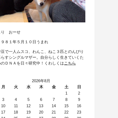
もり おーせ
１９８１年５月１０日うまれ
伊豆で一人ムスコ、わんこ、ねこ３匹とのんびり
暮らすシングルマザー。自分らしく生きていくた
めのＤＮＡを日々研究中！くわしくは
こちら
2026年8月
月
火
水
木
金
土
日
1
2
3
4
5
6
7
8
9
10
11
12
13
14
15
16
17
18
19
20
21
22
23