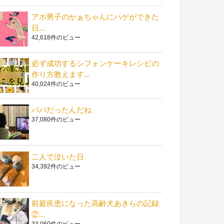
アホ男子のかぁちゃんにハゲができた
日...
42,618件のビュー
必ず成功するシフォンケーキレシピの
作り方教えます...
40,024件のビュー
パパだったんだね
37,080件のビュー
二人で泣いた日
34,392件のビュー
前庭疾患になった高齢犬あきらの記録
②...
33,060件のビュー