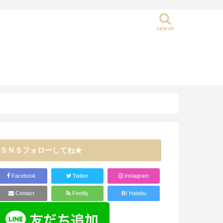
search
静岡県
ＳＮＳフォローしてね★
Facebook
Twitter
Instagram
Contact
Feedly
B!
Hatebu