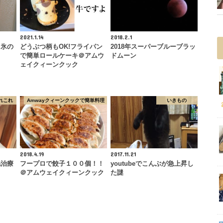
2021.1.14
2018.2.1
き氷の
どうぶつ柄もOK!フライパン
2018年スーパーブルーブラッ
で簡単ロールケーキ＠アムウ
ドムーン
ェイクィーンクック
れこれ
Amwayクィーンクックで簡単料理
いきもの
2018.4.19
2017.11.21
毛治療
フープロで餃子１００個！！
youtubeでこんぶが急上昇し
＠アムウェイクィーンクック
た謎