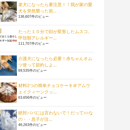
老犬になったら要注意！！我が家の愛
犬を突然襲った前...
136,607件のビュー
たった１０分で顔が変形したムスコ。
甲殻類アレルギー...
111,707件のビュー
介護犬になったら必要！赤ちゃんオム
ツ使って節約しよ...
69,535件のビュー
材料2つの簡単チョコケーキ＠アムウ
ェイクィーンクッ...
63,656件のビュー
絶対パパには言わないで！だって○○な
の・・息子が泣...
46,263件のビュー