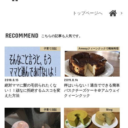
トップページへ
RECOMMEND
こちらの記事も人気です。
子育て日記
Amwayクィーンクックで簡単料理
2018.8.15
2019.8.14
絶対ママに髪の毛切られたくな
秤はいらない！適当でできる簡単
い！！頑なに拒絶するムスコを変
バスクチーズケーキ＠アムウェイ
えた方法
クィーンクック
子育て日記
Blog