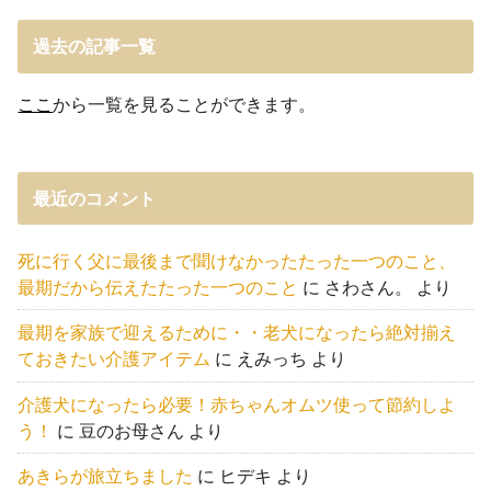
過去の記事一覧
ここ
から一覧を見ることができます。
最近のコメント
死に行く父に最後まで聞けなかったたった一つのこと、
最期だから伝えたたった一つのこと
に
さわさん。
より
最期を家族で迎えるために・・老犬になったら絶対揃え
ておきたい介護アイテム
に
えみっち
より
介護犬になったら必要！赤ちゃんオムツ使って節約しよ
う！
に
豆のお母さん
より
あきらが旅立ちました
に
ヒデキ
より