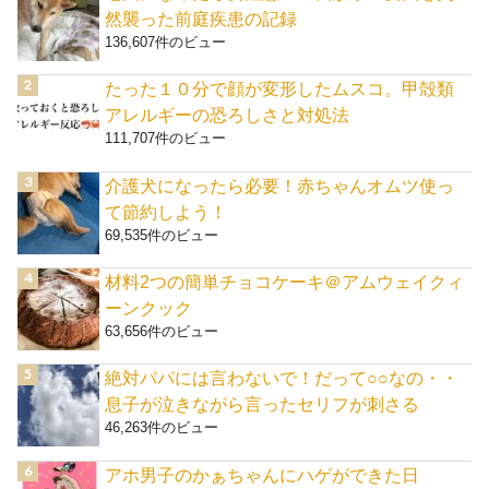
然襲った前庭疾患の記録
136,607件のビュー
たった１０分で顔が変形したムスコ。甲殻類
アレルギーの恐ろしさと対処法
111,707件のビュー
介護犬になったら必要！赤ちゃんオムツ使っ
て節約しよう！
69,535件のビュー
材料2つの簡単チョコケーキ＠アムウェイクィ
ーンクック
63,656件のビュー
絶対パパには言わないで！だって○○なの・・
息子が泣きながら言ったセリフが刺さる
46,263件のビュー
アホ男子のかぁちゃんにハゲができた日