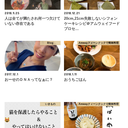
2018.9.25
2018.12.21
人は全てが満たされ何一つ欠けて
20cm,21cm失敗しないシフォン
いない存在である
ケーキレシピ＠アムウェイフード
プロセ…
Blog
Amwayクィーンクックで簡単料理
2017.12.1
2018.1.11
おーせのＤＮＡってなぁに？
おうちごはん
いきもの
Amwayクィーンクックで簡単料理