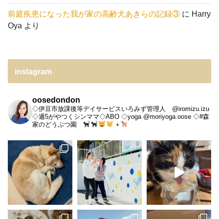
前庭疾患になった我が家の高齢犬あきらの記録③
に
Harry
Oya
より
instagram
oosedondon
◇伊豆市放課後等デイサービスいろみず管理人 @iromizu.izu
◇週5がやつくシンママ◇ABO
◇yoga @moriyoga.oose
◇#森
家のどうぶつ園
＋