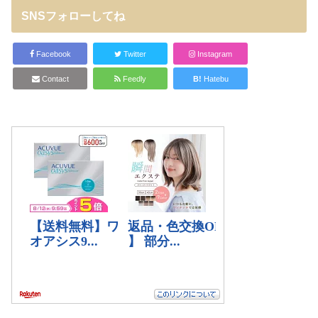
SNSフォローしてね
Facebook
Twitter
Instagram
Contact
Feedly
B!
Hatebu