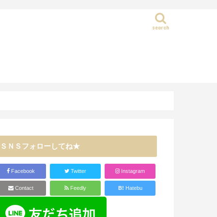
search
静岡県
ＳＮＳフォローしてね★
Facebook
Twitter
Instagram
Contact
Feedly
B!
Hatebu