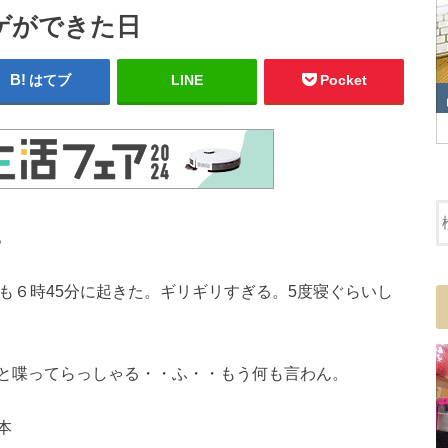
ゲができた日
はてブ
LINE
Pocket
。
も６時45分に起きた。ギリギリすぎる。5度寝ぐらいし
と喋ってらっしゃる・・ふ・・もう何も言わん。
本