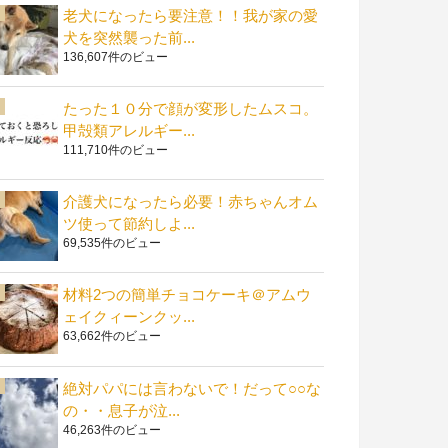
老犬になったら要注意！！我が家の愛
犬を突然襲った前...
136,607件のビュー
たった１０分で顔が変形したムスコ。
甲殻類アレルギー...
111,710件のビュー
介護犬になったら必要！赤ちゃんオム
ツ使って節約しよ...
69,535件のビュー
材料2つの簡単チョコケーキ＠アムウ
ェイクィーンクッ...
63,662件のビュー
絶対パパには言わないで！だって○○な
の・・息子が泣...
46,263件のビュー