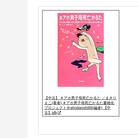
【中古】 ＃アホ男子母死亡かるた ／まきり
えこ(著者),＃アホ男子母死亡かるた書籍化
プロジェクト＠ahodanshi88(編者) 【中
古】afb