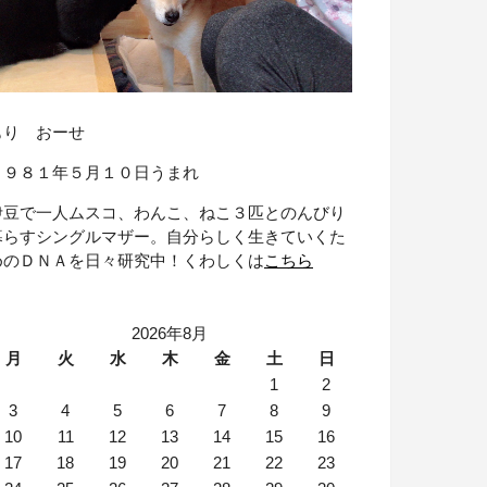
もり おーせ
１９８１年５月１０日うまれ
伊豆で一人ムスコ、わんこ、ねこ３匹とのんびり
暮らすシングルマザー。自分らしく生きていくた
めのＤＮＡを日々研究中！くわしくは
こちら
2026年8月
月
火
水
木
金
土
日
1
2
3
4
5
6
7
8
9
10
11
12
13
14
15
16
17
18
19
20
21
22
23