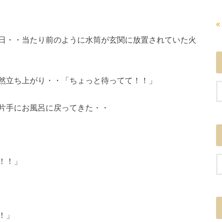
«
日・・当たり前のように水筒が玄関に放置されていた火
然立ち上がり・・「ちょっと待ってて！！」
片手にお風呂に戻ってきた・・
！！」
！」