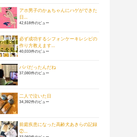
アホ男子のかぁちゃんにハゲができた
日...
42,618件のビュー
必ず成功するシフォンケーキレシピの
作り方教えます...
40,033件のビュー
パパだったんだね
37,080件のビュー
二人で泣いた日
34,392件のビュー
前庭疾患になった高齢犬あきらの記録
②...
33,060件のビュー