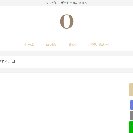
シングルマザーおーせのＤＮＡ
ホーム
profile
Blog
お問い合わせ
今日のあれこれ
いきもの
子育て日記
Amwayクィーンクックで簡単料理
国内旅行
レストラン・カフェ・居酒屋など
イベント・祭り
stork
ができた日