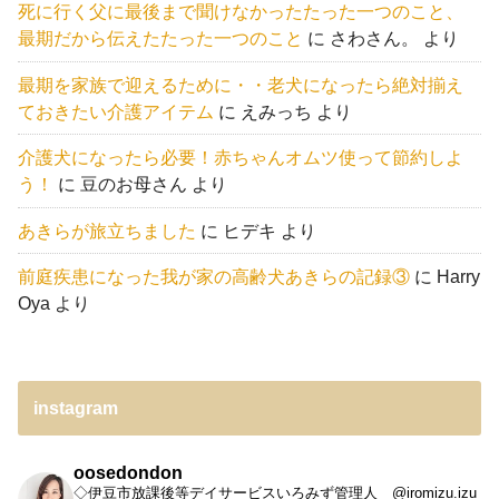
死に行く父に最後まで聞けなかったたった一つのこと、
最期だから伝えたたった一つのこと
に
さわさん。
より
最期を家族で迎えるために・・老犬になったら絶対揃え
ておきたい介護アイテム
に
えみっち
より
介護犬になったら必要！赤ちゃんオムツ使って節約しよ
う！
に
豆のお母さん
より
あきらが旅立ちました
に
ヒデキ
より
前庭疾患になった我が家の高齢犬あきらの記録③
に
Harry
Oya
より
instagram
oosedondon
◇伊豆市放課後等デイサービスいろみず管理人 @iromizu.izu