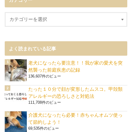
カテゴリー
よく読まれている記事
老犬になったら要注意！！我が家の愛犬を突
然襲った前庭疾患の記録
136,607件のビュー
たった１０分で顔が変形したムスコ。甲殻類
アレルギーの恐ろしさと対処法
111,708件のビュー
介護犬になったら必要！赤ちゃんオムツ使っ
て節約しよう！
69,535件のビュー