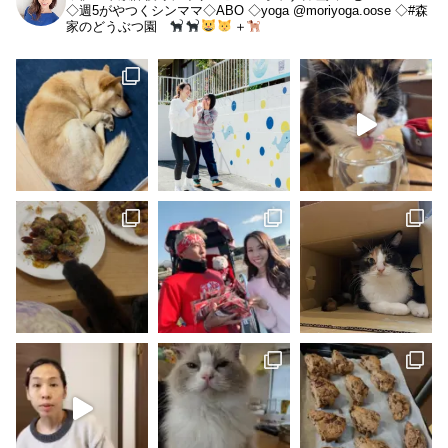
◇週5がやつくシンママ◇ABO
◇yoga @moriyoga.oose
◇#森
家のどうぶつ園
＋