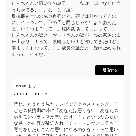
しんちゃんと同い年の息子、、、私は、頭ごなしに言
っちゃてる、、、な。と（泣）
反抗期も一つの成長過程だと、頭では分かってるの
に、イラついて、下の子と同じじゃないよ？あんた
は、いくつよ？って。。脳内変換してしまって、、
しんちゃんの涙と、おーせさんの涙が一つの家族の出
来上がり！！って、素晴らしい！と泣けてきたけど、
羨ましくもなって。。。成長の証だと、受け止められ
るって、イイな。
返信する
oose
より:
2018-01-11 9:01 PM
昔ね、たまたま見たテレビでアグネスチャンが、子
どもの反抗期の時に「あなたは悪くない、あなたの
ホルモンバランスが悪いだけ！！」といったみたい
な感じの内容が放送されてて・・・いつか自分も子
育てをしたらこんな思いになるのかな・・って思い
ながら過ごして来たんだけど、いざ反抗的な態度を