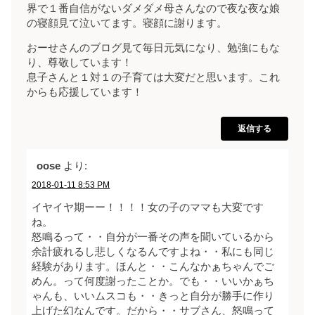
界で１番自信がないダメダメ母さんなので夜な夜な娘
の寝顔見て泣いてます。寝顔に謝ります。
おーせさんのブログ見て毎日元気になり、勉強にもな
り、尊敬しています！
息子さんと１対１の子育ては大変だと思います。これ
からも応援しています！
返信する
oose
より:
2018-01-11 8:53 PM
イヤイヤ期ーー！！！！女の子のママも大変です
ね。
怒鳴るって・・自分が一番その声を聞いているから
余計疲れるし悲しくなるんですよね・・私にも同じ
経験があります。ほんと・・こんなかぁちゃんでご
めん。って何度謝ったことか。でも・・いいかぁち
ゃんも、いいムスコも・・きっと自分が勝手に作り
上げた幻なんです。だから・・サブさん、怒鳴って