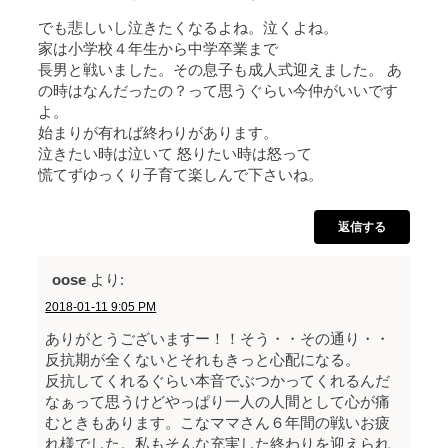
でも悲しいし泣きたくなるよね。泣くよね。
家は小学校４年生から中学卒業まで
長男と戦いました。その息子も成人式迎えました。 あ
の時はなんだったの？って思うぐらい今仲がいいです
よ。
始まりが有れば終わりがあります。
泣きたい時は泣いて 怒りたい時は怒って
慌てずゆっくり子育て楽しんで下さいね。
返信する
oose
より:
2018-01-11 9:05 PM
ありがとうございますー！！そう・・その通り・・
反抗期が全くないとそれもきっと心配になる。
反抗してくれるぐらい本音でぶつかってくれるんだ
なぁって思うけどやっぱり一人の人間として心が痛
むときもあります。こなママさん６年間の戦いお疲
れ様でした。私もそんな充実した終わりを迎えられ