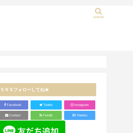
search
静岡県
ＳＮＳフォローしてね★
Facebook
Twitter
Instagram
Contact
Feedly
B!
Hatebu