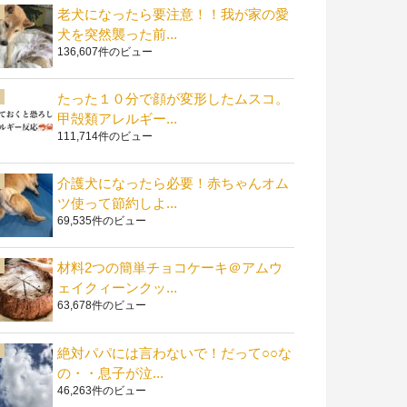
老犬になったら要注意！！我が家の愛
犬を突然襲った前...
136,607件のビュー
たった１０分で顔が変形したムスコ。
甲殻類アレルギー...
111,714件のビュー
介護犬になったら必要！赤ちゃんオム
ツ使って節約しよ...
69,535件のビュー
材料2つの簡単チョコケーキ＠アムウ
ェイクィーンクッ...
63,678件のビュー
絶対パパには言わないで！だって○○な
の・・息子が泣...
46,263件のビュー