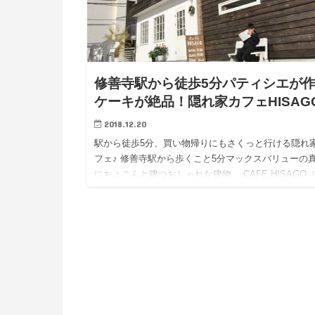
修善寺駅から徒歩5分パティシエが
ケーキが絶品！隠れ家カフェHISAG
2018.12.20
駅から徒歩5分、買い物帰りにもさくっと行ける隠れ
フェ♪ 修善寺駅から歩くこと5分マックスバリューの
にちょこんと建つおしゃれな建物。 CAFE HISAGO
フェひさご） ずっと前からなにやら工事をしている
ぁ・…