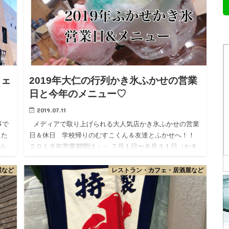
フェ
2019年大仁の行列かき氷ふかせの営業
日と今年のメニュー♡
2019.07.11
事で
メディアで取り上げられる大人気店かき氷ふかせの営業
した
日＆休日 学校帰りのむすこくん＆友達とふかせへ！！
タル
２０１９年営業期間は・・ ７月１日〜８月３１日（かき
…
氷）ケーキのことを確認す…
屋など
レストラン・カフェ・居酒屋など