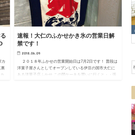
作る
速報！大仁のふかせかき氷の営業日解
O
禁です！
2018.06.09
家カ
２０１８年ふかせの営業開始日は7月2日です！ 普段は
真裏
洋菓子屋さんとしてオープンしている伊豆の国市大仁に
（カ
ある洋菓子店ふかせ この間ケーキを買いに行くと・・張
な
り紙が出ていました！！ ２０１８年 ふ…