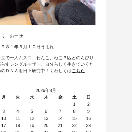
もり おーせ
１９８１年５月１０日うまれ
伊豆で一人ムスコ、わんこ、ねこ３匹とのんびり
暮らすシングルマザー。自分らしく生きていくた
めのＤＮＡを日々研究中！くわしくは
こちら
2026年8月
月
火
水
木
金
土
日
1
2
3
4
5
6
7
8
9
10
11
12
13
14
15
16
17
18
19
20
21
22
23