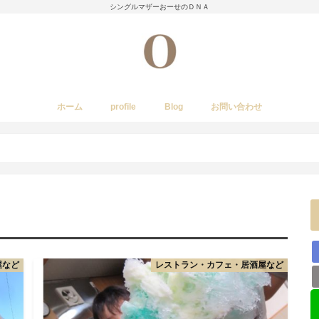
シングルマザーおーせのＤＮＡ
ホーム
profile
Blog
お問い合わせ
今日のあれこれ
いきもの
子育て日記
Amwayクィーンクックで簡単料理
国内旅行
レストラン・カフェ・居酒屋など
イベント・祭り
stork
屋など
レストラン・カフェ・居酒屋など