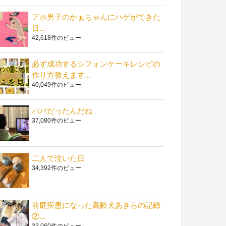
アホ男子のかぁちゃんにハゲができた
日...
42,618件のビュー
必ず成功するシフォンケーキレシピの
作り方教えます...
40,049件のビュー
パパだったんだね
37,080件のビュー
二人で泣いた日
34,392件のビュー
前庭疾患になった高齢犬あきらの記録
②...
33,060件のビュー