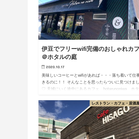
伊豆でフリーwifi完備のおしゃれカ
＠ホタルの庭
2020.10.17
美味しいコーヒーとwifiがあれば・・・落ち着いて仕
きるのに！！ そんなことを思ったらついに見つけま
♡ 天城にいく途中にあるカフェ hotarunoniwa ホ
の庭 ホタルの庭という名前だけあって・・ホタルの
レストラン・カフェ・居酒