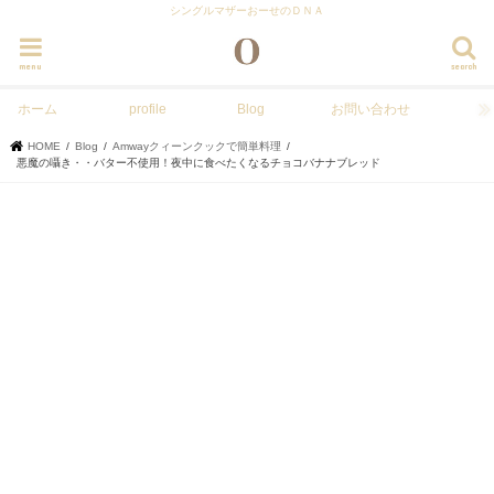
シングルマザーおーせのＤＮＡ
menu
search
ホーム
profile
Blog
お問い合わせ
HOME
Blog
Amwayクィーンクックで簡単料理
悪魔の囁き・・バター不使用！夜中に食べたくなるチョコバナナブレッド