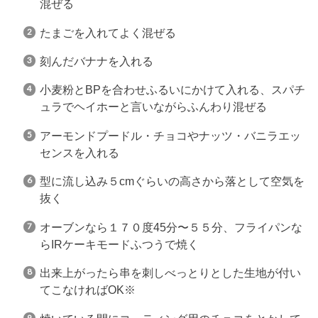
混ぜる
たまごを入れてよく混ぜる
刻んだバナナを入れる
小麦粉とBPを合わせふるいにかけて入れる、スパチ
ュラでヘイホーと言いながらふんわり混ぜる
アーモンドプードル・チョコやナッツ・バニラエッ
センスを入れる
型に流し込み５cmぐらいの高さから落として空気を
抜く
オーブンなら１７０度45分〜５５分、フライパンな
らIRケーキモードふつうで焼く
出来上がったら串を刺しべっとりとした生地が付い
てこなければOK※