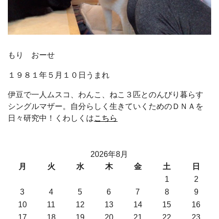
もり おーせ
１９８１年５月１０日うまれ
伊豆で一人ムスコ、わんこ、ねこ３匹とのんびり暮らす
シングルマザー。自分らしく生きていくためのＤＮＡを
日々研究中！くわしくは
こちら
2026年8月
月
火
水
木
金
土
日
1
2
3
4
5
6
7
8
9
10
11
12
13
14
15
16
17
18
19
20
21
22
23