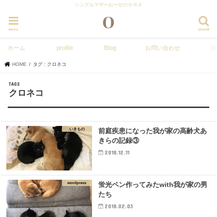
シングルマザーおーせのＤＮＡ
menu
search
ホーム
profile
Blog
お問い合わせ
HOME
タグ : クロネコ
クロネコ
いきもの
前庭疾患になった我が家の高齢犬あ
きらの記録③
2018.12.11
wordpress
蛍光ペン作ってみたwith我が家の男
たち
2018.02.03