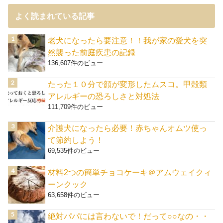
よく読まれている記事
老犬になったら要注意！！我が家の愛犬を突
然襲った前庭疾患の記録
136,607件のビュー
たった１０分で顔が変形したムスコ。甲殻類
アレルギーの恐ろしさと対処法
111,709件のビュー
介護犬になったら必要！赤ちゃんオムツ使っ
て節約しよう！
69,535件のビュー
材料2つの簡単チョコケーキ＠アムウェイクィ
ーンクック
63,658件のビュー
絶対パパには言わないで！だって○○なの・・