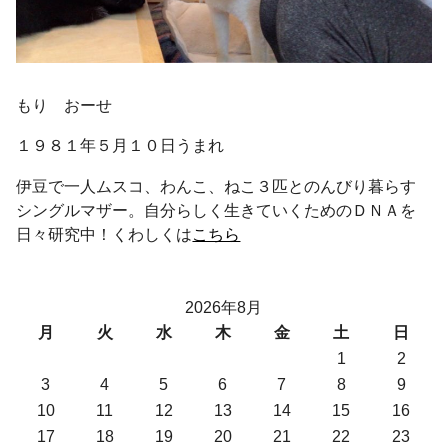
もり おーせ
１９８１年５月１０日うまれ
伊豆で一人ムスコ、わんこ、ねこ３匹とのんびり暮らす
シングルマザー。自分らしく生きていくためのＤＮＡを
日々研究中！くわしくは
こちら
2026年8月
月
火
水
木
金
土
日
1
2
3
4
5
6
7
8
9
10
11
12
13
14
15
16
17
18
19
20
21
22
23