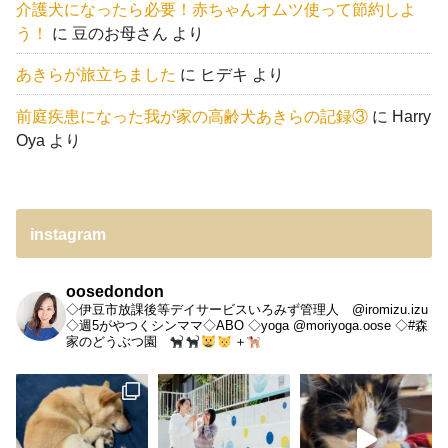
介護犬になったら必要！赤ちゃんオムツ使って節約しよ
う！
に
豆のお母さん
より
あきらが旅立ちました
に
ヒデキ
より
前庭疾患になった我が家の高齢犬あきらの記録③
に
Harry
Oya
より
instagram
oosedondon
◇伊豆市放課後等デイサービスいろみず管理人 @iromizu.izu
◇週5がやつくシンママ◇ABO
◇yoga @moriyoga.oose
◇#森
家のどうぶつ園
＋