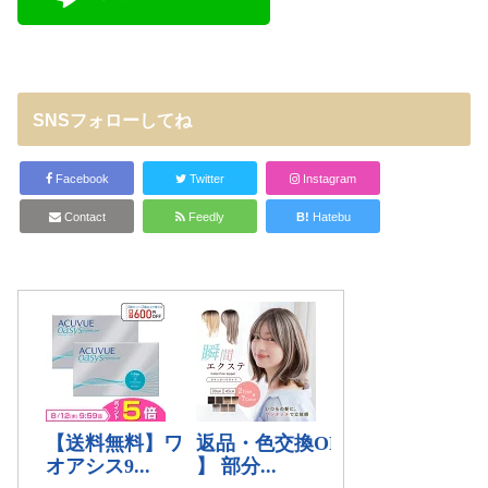
SNSフォローしてね
Facebook
Twitter
Instagram
Contact
Feedly
B!
Hatebu