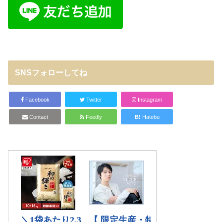
SNSフォローしてね
Facebook
Twitter
Instagram
Contact
Feedly
B!
Hatebu