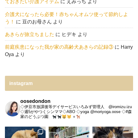
ておきたい介護アイテム
に
えみっち
より
介護犬になったら必要！赤ちゃんオムツ使って節約しよ
う！
に
豆のお母さん
より
あきらが旅立ちました
に
ヒデキ
より
前庭疾患になった我が家の高齢犬あきらの記録③
に
Harry
Oya
より
instagram
oosedondon
◇伊豆市放課後等デイサービスいろみず管理人 @iromizu.izu
◇週5がやつくシンママ◇ABO
◇yoga @moriyoga.oose
◇#森
家のどうぶつ園
＋