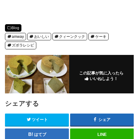
Blog
amway
おいしい
クィーンクック
ケーキ
ズボラレシピ
この記事が気に入ったら
いいねしよう！
シェアする
ツイート
シェア
はてブ
LINE