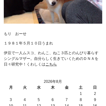
もり おーせ
１９８１年５月１０日うまれ
伊豆で一人ムスコ、わんこ、ねこ３匹とのんびり暮らす
シングルマザー。自分らしく生きていくためのＤＮＡを
日々研究中！くわしくは
こちら
2026年8月
月
火
水
木
金
土
日
1
2
3
4
5
6
7
8
9
10
11
12
13
14
15
16