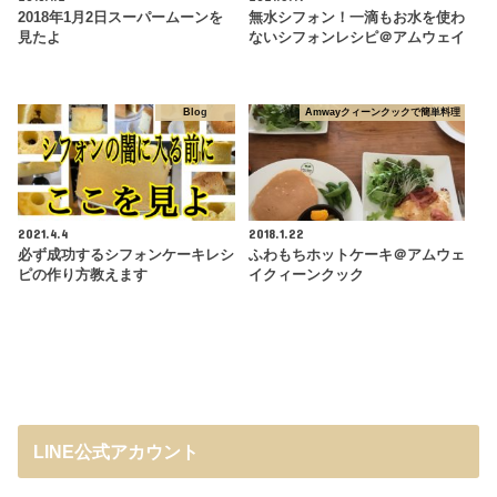
2018年1月2日スーパームーンを
無水シフォン！一滴もお水を使わ
見たよ
ないシフォンレシピ＠アムウェイ
Blog
Amwayクィーンクックで簡単料理
2021.4.4
2018.1.22
必ず成功するシフォンケーキレシ
ふわもちホットケーキ＠アムウェ
ピの作り方教えます
イクィーンクック
LINE公式アカウント