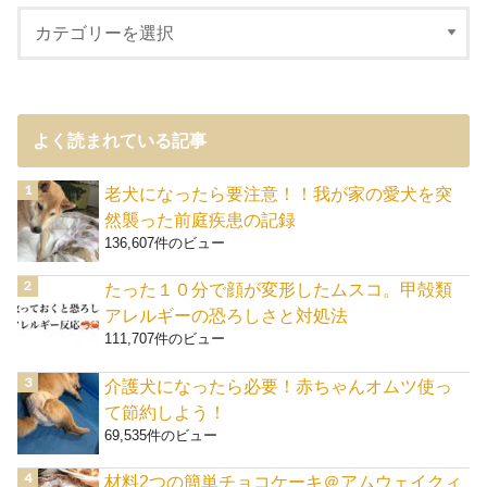
よく読まれている記事
老犬になったら要注意！！我が家の愛犬を突
然襲った前庭疾患の記録
136,607件のビュー
たった１０分で顔が変形したムスコ。甲殻類
アレルギーの恐ろしさと対処法
111,707件のビュー
介護犬になったら必要！赤ちゃんオムツ使っ
て節約しよう！
69,535件のビュー
材料2つの簡単チョコケーキ＠アムウェイクィ