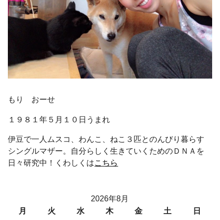
もり おーせ
１９８１年５月１０日うまれ
伊豆で一人ムスコ、わんこ、ねこ３匹とのんびり暮らす
シングルマザー。自分らしく生きていくためのＤＮＡを
日々研究中！くわしくは
こちら
2026年8月
月
火
水
木
金
土
日