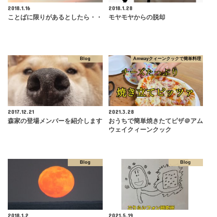
2018.1.16
2018.1.28
ことばに限りがあるとしたら・・
モヤモヤからの脱却
Blog
Amwayクィーンクックで簡単料理
2017.12.21
2021.3.28
森家の登場メンバーを紹介します
おうちで簡単焼きたてピザ＠アム
ウェイクィーンクック
Blog
Blog
2018.1.2
2021.5.19