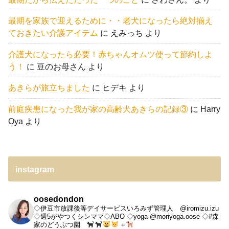
最期を家族で迎えるために・・老犬になったら絶対揃え
ておきたい介護アイテム
に
えみっち
より
介護犬になったら必要！赤ちゃんオムツ使って節約しよ
う！
に
豆のお母さん
より
あきらが旅立ちました
に
ヒデキ
より
前庭疾患になった我が家の高齢犬あきらの記録③
に
Harry
Oya
より
instagram
oosedondon
◇伊豆市放課後等デイサービスいろみず管理人 @iromizu.izu
◇週5がやつくシンママ◇ABO
◇yoga @moriyoga.oose
◇#森
家のどうぶつ園
＋