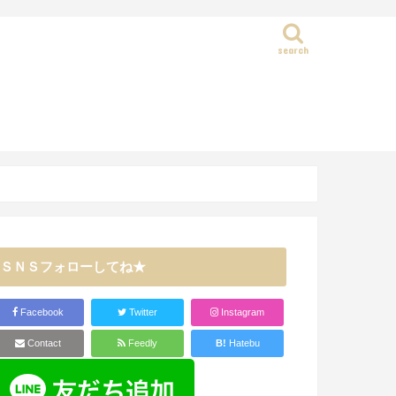
search
静岡県
ＳＮＳフォローしてね★
Facebook
Twitter
Instagram
Contact
Feedly
B!
Hatebu