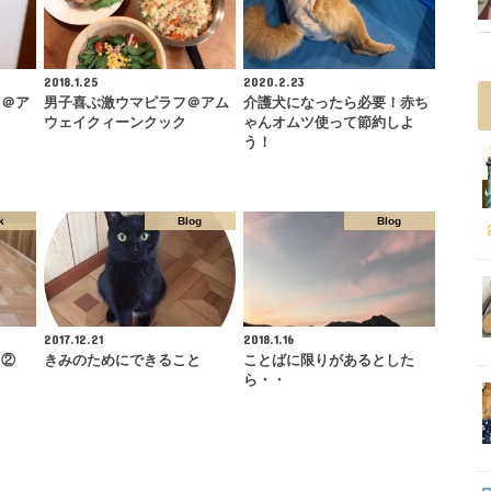
2018.1.25
2020.2.23
ス＠ア
男子喜ぶ激ウマピラフ＠アム
介護犬になったら必要！赤ち
ク
ウェイクィーンクック
ゃんオムツ使って節約しよ
う！
k
Blog
Blog
2017.12.21
2018.1.16
！②
きみのためにできること
ことばに限りがあるとした
ら・・