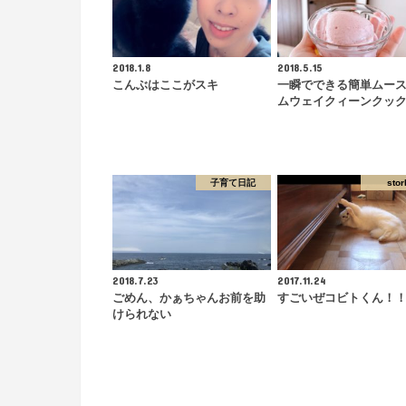
2018.1.8
2018.5.15
こんぶはここがスキ
一瞬でできる簡単ムー
ムウェイクィーンクッ
子育て日記
stor
2018.7.23
2017.11.24
ごめん、かぁちゃんお前を助
すごいぜコビトくん！
けられない