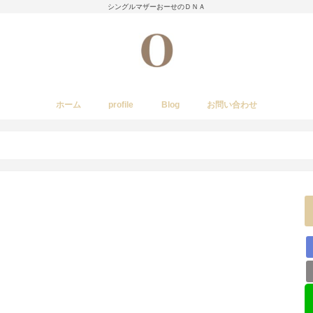
シングルマザーおーせのＤＮＡ
ホーム
profile
Blog
お問い合わせ
今日のあれこれ
いきもの
子育て日記
Amwayクィーンクックで簡単料理
国内旅行
レストラン・カフェ・居酒屋など
イベント・祭り
stork