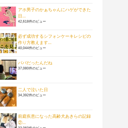
アホ男子のかぁちゃんにハゲができた
日...
42,618件のビュー
必ず成功するシフォンケーキレシピの
作り方教えます...
40,044件のビュー
パパだったんだね
37,080件のビュー
二人で泣いた日
34,392件のビュー
前庭疾患になった高齢犬あきらの記録
②...
33,060件のビュー