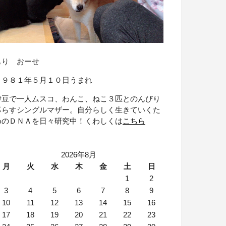
もり おーせ
１９８１年５月１０日うまれ
伊豆で一人ムスコ、わんこ、ねこ３匹とのんびり
暮らすシングルマザー。自分らしく生きていくた
めのＤＮＡを日々研究中！くわしくは
こちら
2026年8月
月
火
水
木
金
土
日
1
2
3
4
5
6
7
8
9
10
11
12
13
14
15
16
17
18
19
20
21
22
23