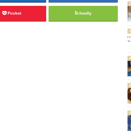
Pocket
feedly