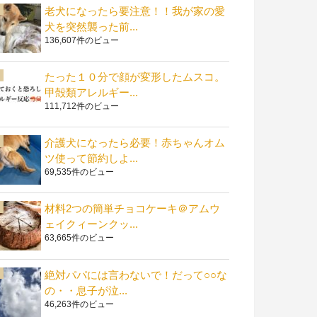
老犬になったら要注意！！我が家の愛
犬を突然襲った前...
136,607件のビュー
たった１０分で顔が変形したムスコ。
甲殻類アレルギー...
111,712件のビュー
介護犬になったら必要！赤ちゃんオム
ツ使って節約しよ...
69,535件のビュー
材料2つの簡単チョコケーキ＠アムウ
ェイクィーンクッ...
63,665件のビュー
絶対パパには言わないで！だって○○な
の・・息子が泣...
46,263件のビュー