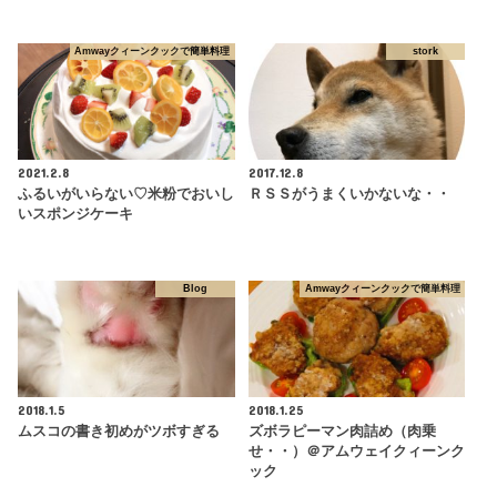
Amwayクィーンクックで簡単料理
stork
2021.2.8
2017.12.8
ふるいがいらない♡米粉でおいし
ＲＳＳがうまくいかないな・・
いスポンジケーキ
Blog
Amwayクィーンクックで簡単料理
2018.1.5
2018.1.25
ムスコの書き初めがツボすぎる
ズボラピーマン肉詰め（肉乗
せ・・）＠アムウェイクィーンク
ック