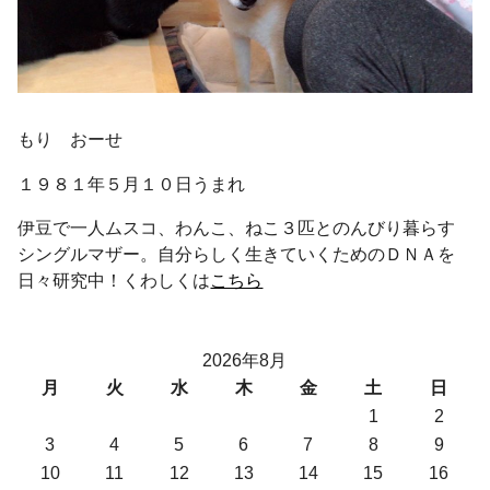
もり おーせ
１９８１年５月１０日うまれ
伊豆で一人ムスコ、わんこ、ねこ３匹とのんびり暮らす
シングルマザー。自分らしく生きていくためのＤＮＡを
日々研究中！くわしくは
こちら
2026年8月
月
火
水
木
金
土
日
1
2
3
4
5
6
7
8
9
10
11
12
13
14
15
16