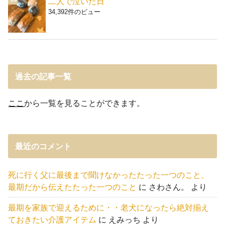
二人で泣いた日
34,392件のビュー
過去の記事一覧
ここ
から一覧を見ることができます。
最近のコメント
死に行く父に最後まで聞けなかったたった一つのこと、
最期だから伝えたたった一つのこと
に
さわさん。
より
最期を家族で迎えるために・・老犬になったら絶対揃え
ておきたい介護アイテム
に
えみっち
より