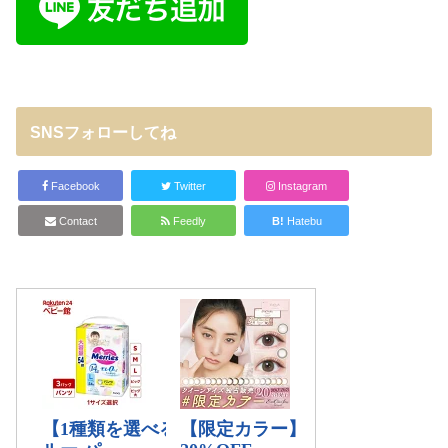
SNSフォローしてね
Facebook
Twitter
Instagram
Contact
Feedly
B!
Hatebu