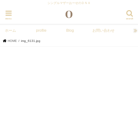
シングルマザーおーせのＤＮＡ
menu
search
ホーム
profile
Blog
お問い合わせ
HOME
img_6131.jpg