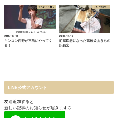
イベント・祭り
いきもの
2017.12.17
2018.12.10
キンコン西野が三島にやってく
前庭疾患になった高齢犬あきらの
る！
記録②
LINE公式アカウント
友達追加すると
新しい記事のお知らせが届きます♡