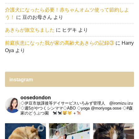
介護犬になったら必要！赤ちゃんオムツ使って節約しよ
う！
に
豆のお母さん
より
あきらが旅立ちました
に
ヒデキ
より
前庭疾患になった我が家の高齢犬あきらの記録③
に
Harry
Oya
より
instagram
oosedondon
◇伊豆市放課後等デイサービスいろみず管理人 @iromizu.izu
◇週5がやつくシンママ◇ABO
◇yoga @moriyoga.oose
◇#森
家のどうぶつ園
＋