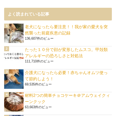
よく読まれている記事
老犬になったら要注意！！我が家の愛犬を突
然襲った前庭疾患の記録
136,607件のビュー
たった１０分で顔が変形したムスコ。甲殻類
アレルギーの恐ろしさと対処法
111,710件のビュー
介護犬になったら必要！赤ちゃんオムツ使っ
て節約しよう！
69,535件のビュー
材料2つの簡単チョコケーキ＠アムウェイクィ
ーンクック
63,663件のビュー