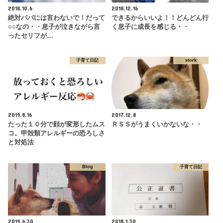
2018.10.6
2018.12.16
絶対パパには言わないで！だって
できるからいいよ！！どんどん行
○○なの・・息子が泣きながら言
く息子に成長を感じる・・
ったセリフが…
子育て日記
stork
2019.8.16
2017.12.8
たった１０分で顔が変形したムス
ＲＳＳがうまくいかないな・・
コ。甲殻類アレルギーの恐ろしさ
と対処法
Blog
子育て日記
2019.4.30
2018.1.30