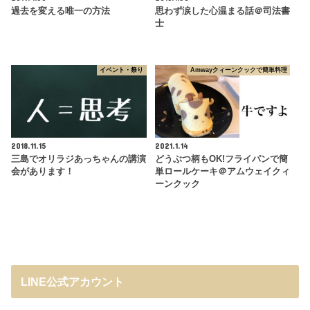
過去を変える唯一の方法
思わず涙した心温まる話＠司法書
士
イベント・祭り
Amwayクィーンクックで簡単料理
2018.11.15
2021.1.14
三島でオリラジあっちゃんの講演
どうぶつ柄もOK!フライパンで簡
会があります！
単ロールケーキ＠アムウェイクィ
ーンクック
LINE公式アカウント