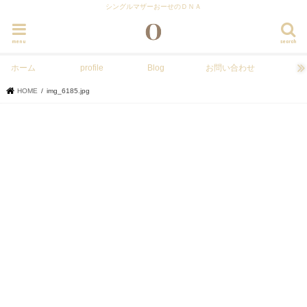
シングルマザーおーせのＤＮＡ
menu
search
ホーム
profile
Blog
お問い合わせ
HOME
img_6185.jpg