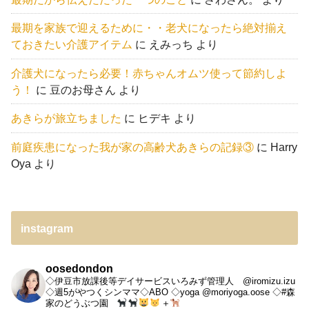
最期を家族で迎えるために・・老犬になったら絶対揃え
ておきたい介護アイテム
に
えみっち
より
介護犬になったら必要！赤ちゃんオムツ使って節約しよ
う！
に
豆のお母さん
より
あきらが旅立ちました
に
ヒデキ
より
前庭疾患になった我が家の高齢犬あきらの記録③
に
Harry
Oya
より
instagram
oosedondon
◇伊豆市放課後等デイサービスいろみず管理人 @iromizu.izu
◇週5がやつくシンママ◇ABO
◇yoga @moriyoga.oose
◇#森
家のどうぶつ園
＋