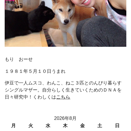
もり おーせ
１９８１年５月１０日うまれ
伊豆で一人ムスコ、わんこ、ねこ３匹とのんびり暮らす
シングルマザー。自分らしく生きていくためのＤＮＡを
日々研究中！くわしくは
こちら
2026年8月
月
火
水
木
金
土
日