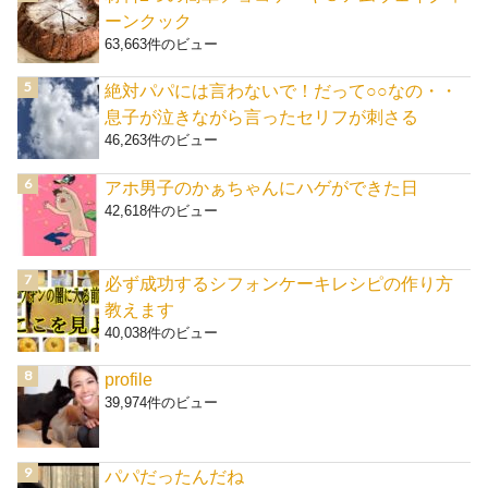
ーンクック
63,663件のビュー
絶対パパには言わないで！だって○○なの・・
息子が泣きながら言ったセリフが刺さる
46,263件のビュー
アホ男子のかぁちゃんにハゲができた日
42,618件のビュー
必ず成功するシフォンケーキレシピの作り方
教えます
40,038件のビュー
profile
39,974件のビュー
パパだったんだね