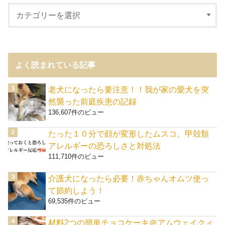
よく読まれている記事
老犬になったら要注意！！我が家の愛犬を突
然襲った前庭疾患の記録
136,607件のビュー
たった１０分で顔が変形したムスコ。甲殻類
アレルギーの恐ろしさと対処法
111,710件のビュー
介護犬になったら必要！赤ちゃんオムツ使っ
て節約しよう！
69,535件のビュー
材料2つの簡単チョコケーキ＠アムウェイクィ