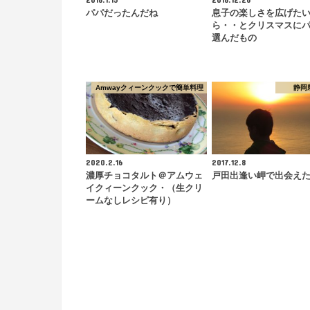
パパだったんだね
息子の楽しさを広げた
ら・・とクリスマスに
選んだもの
Amwayクィーンクックで簡単料理
静岡
2020.2.16
2017.12.8
濃厚チョコタルト＠アムウェ
戸田出逢い岬で出会え
イクィーンクック・（生クリ
ームなしレシピ有り）