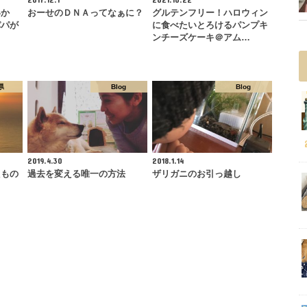
いか
おーせのＤＮＡってなぁに？
グルテンフリー！ハロウィン
パパが
に食べたいとろけるパンプキ
ンチーズケーキ＠アム…
県
Blog
Blog
2019.4.30
2018.1.14
たもの
過去を変える唯一の方法
ザリガニのお引っ越し