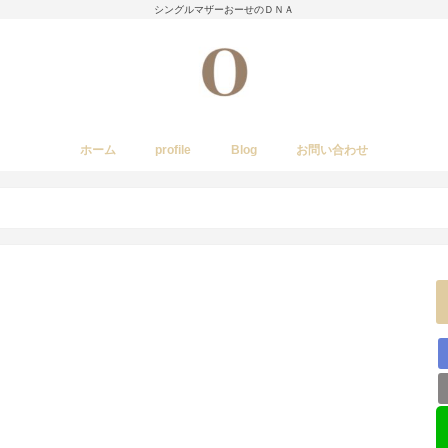
シングルマザーおーせのＤＮＡ
ホーム
profile
Blog
お問い合わせ
今日のあれこれ
いきもの
子育て日記
Amwayクィーンクックで簡単料理
国内旅行
レストラン・カフェ・居酒屋など
イベント・祭り
stork