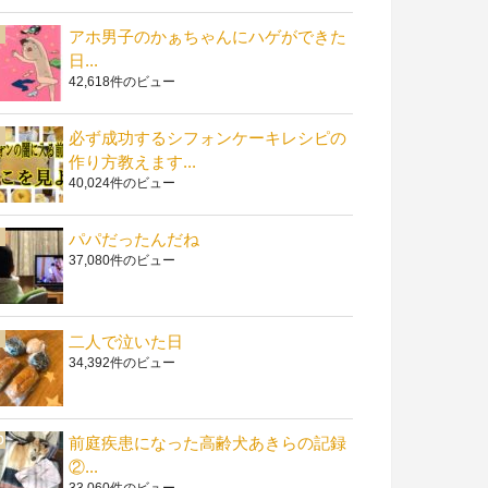
アホ男子のかぁちゃんにハゲができた
日...
42,618件のビュー
必ず成功するシフォンケーキレシピの
作り方教えます...
40,024件のビュー
パパだったんだね
37,080件のビュー
二人で泣いた日
34,392件のビュー
前庭疾患になった高齢犬あきらの記録
②...
33,060件のビュー