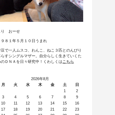
もり おーせ
１９８１年５月１０日うまれ
伊豆で一人ムスコ、わんこ、ねこ３匹とのんびり
暮らすシングルマザー。自分らしく生きていくた
めのＤＮＡを日々研究中！くわしくは
こちら
2026年8月
月
火
水
木
金
土
日
1
2
3
4
5
6
7
8
9
10
11
12
13
14
15
16
17
18
19
20
21
22
23