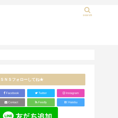
search
静岡県
ＳＮＳフォローしてね★
Facebook
Twitter
Instagram
Contact
Feedly
B!
Hatebu