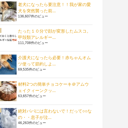
老犬になったら要注意！！我が家の愛
犬を突然襲った前...
136,607件のビュー
たった１０分で顔が変形したムスコ。
甲殻類アレルギー...
111,708件のビュー
介護犬になったら必要！赤ちゃんオム
ツ使って節約しよ...
69,535件のビュー
材料2つの簡単チョコケーキ＠アムウ
ェイクィーンクッ...
63,657件のビュー
絶対パパには言わないで！だって○○な
の・・息子が泣...
46,263件のビュー