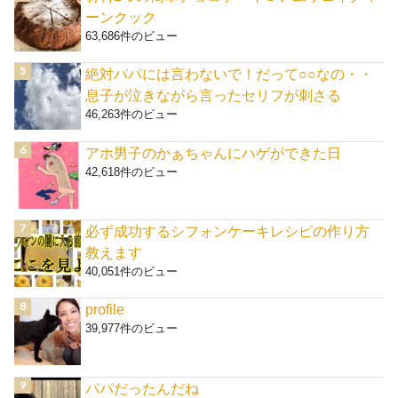
ーンクック
63,686件のビュー
絶対パパには言わないで！だって○○なの・・
息子が泣きながら言ったセリフが刺さる
46,263件のビュー
アホ男子のかぁちゃんにハゲができた日
42,618件のビュー
必ず成功するシフォンケーキレシピの作り方
教えます
40,051件のビュー
profile
39,977件のビュー
パパだったんだね