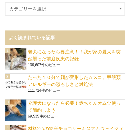
よく読まれている記事
老犬になったら要注意！！我が家の愛犬を突
然襲った前庭疾患の記録
136,607件のビュー
たった１０分で顔が変形したムスコ。甲殻類
アレルギーの恐ろしさと対処法
111,714件のビュー
介護犬になったら必要！赤ちゃんオムツ使っ
て節約しよう！
69,535件のビュー
材料2つの簡単チョコケーキ＠アムウェイクィ