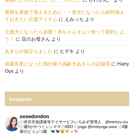
最期を家族で迎えるために・・老犬になったら絶対揃え
ておきたい介護アイテム
に
えみっち
より
介護犬になったら必要！赤ちゃんオムツ使って節約しよ
う！
に
豆のお母さん
より
あきらが旅立ちました
に
ヒデキ
より
前庭疾患になった我が家の高齢犬あきらの記録③
に
Harry
Oya
より
instagram
oosedondon
◇伊豆市放課後等デイサービスいろみず管理人 @iromizu.izu
◇週5がやつくシンママ◇ABO
◇yoga @moriyoga.oose
◇#森
家のどうぶつ園
＋