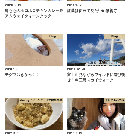
2020.2.19
2017.12.7
鳥もものホロホロチキンカレー＠
紅葉は伊豆で見たいin修善寺
アムウェイクィーンクック
Blog
Blog
2018.1.9
2020.12.30
モグラ叩きかっ！！
富士山見ながらワイルドに遊び倒
せ！＠三島スカイウォーク
Amwayクィーンクックで簡単料理
今日のあれこれ
2021.3.5
2018.2.19