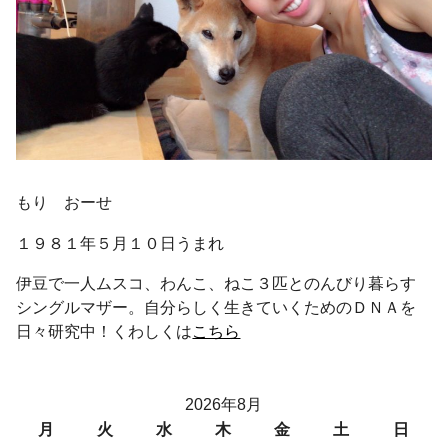
もり おーせ
１９８１年５月１０日うまれ
伊豆で一人ムスコ、わんこ、ねこ３匹とのんびり暮らす
シングルマザー。自分らしく生きていくためのＤＮＡを
日々研究中！くわしくは
こちら
2026年8月
月
火
水
木
金
土
日