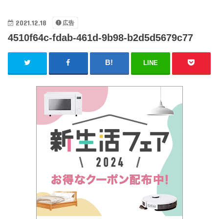
2021.12.18
広告
4510f64c-fdab-461d-9b98-b2d5d5679c77
LINE