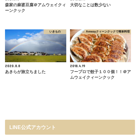
森家の麻婆豆腐＠アムウェイクィ
大切なことは数少ない
ーンクック
いきもの
Amwayクィーンクックで簡単料理
2020.8.8
2018.4.19
あきらが旅立ちました
フープロで餃子１００個！！＠ア
ムウェイクィーンクック
LINE公式アカウント