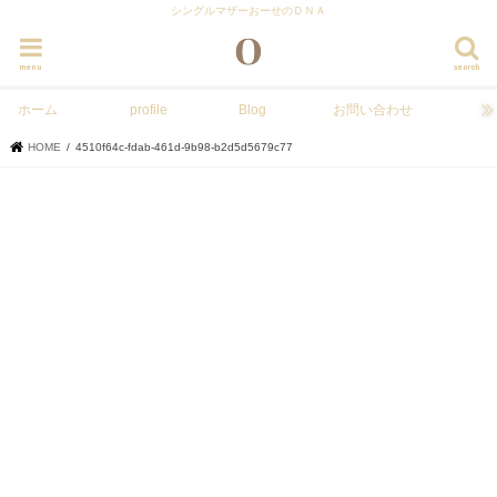
シングルマザーおーせのＤＮＡ
menu
search
ホーム
profile
Blog
お問い合わせ
HOME
4510f64c-fdab-461d-9b98-b2d5d5679c77