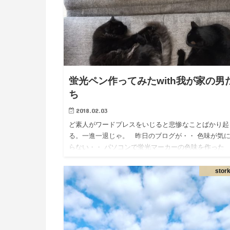
蛍光ペン作ってみたwith我が家の男
ち
2018.02.03
ど素人がワードプレスをいじると悲惨なことばかり起
る。一進一退じゃ。 昨日のブログが・・ 色味が気
らない・・ パソコンで蛍光マーカーの色味を作った
ら・・なんだかどす黒い・・ ちなみにかぁちゃんパ
ンは…
stor