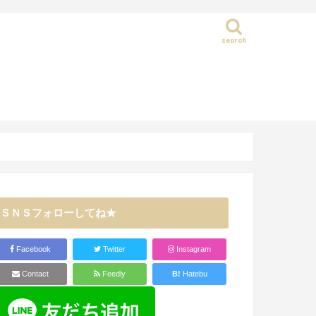
search
静岡県
ＳＮＳフォローしてね★
Facebook
Twitter
Instagram
Contact
Feedly
B!
Hatebu