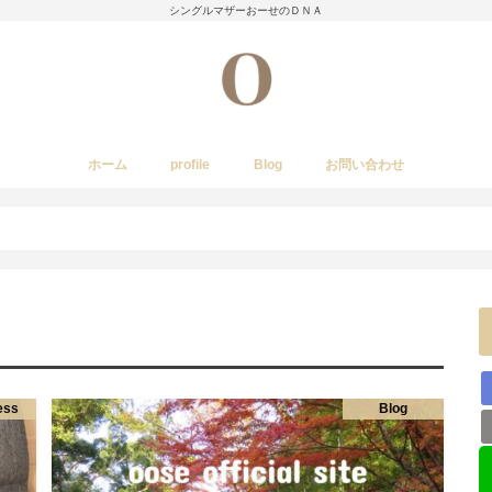
シングルマザーおーせのＤＮＡ
ホーム
profile
Blog
お問い合わせ
今日のあれこれ
いきもの
子育て日記
Amwayクィーンクックで簡単料理
国内旅行
レストラン・カフェ・居酒屋など
イベント・祭り
stork
ess
Blog