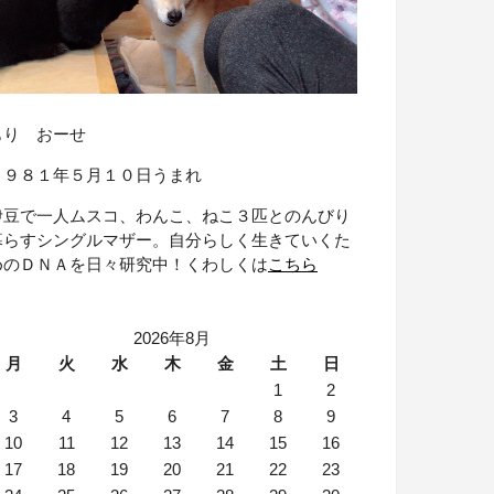
もり おーせ
１９８１年５月１０日うまれ
伊豆で一人ムスコ、わんこ、ねこ３匹とのんびり
暮らすシングルマザー。自分らしく生きていくた
めのＤＮＡを日々研究中！くわしくは
こちら
2026年8月
月
火
水
木
金
土
日
1
2
3
4
5
6
7
8
9
10
11
12
13
14
15
16
17
18
19
20
21
22
23