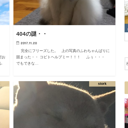
404の謎・・
2017.11.20
完全にフリーズした。 上の写真のふわちゃんばりに
型お
固まった・・ コビトヘルプミー！！！ ふぅ・・・
ふ
でもできな…
k
stork