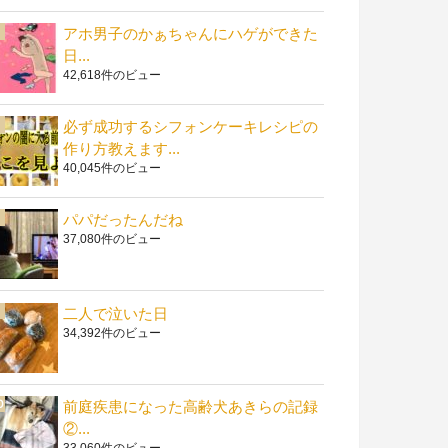
アホ男子のかぁちゃんにハゲができた
日...
42,618件のビュー
必ず成功するシフォンケーキレシピの
作り方教えます...
40,045件のビュー
パパだったんだね
37,080件のビュー
二人で泣いた日
34,392件のビュー
前庭疾患になった高齢犬あきらの記録
②...
33,060件のビュー