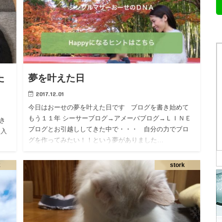
た
夢を叶えた日
2017.12.01
今日はおーせの夢を叶えた日です ブログを書き始めて
もう１１年 シーサーブログ→アメーバブログ→ＬＩＮＥ
き
ブログとお引越ししてきた中で・・・ 自分の力でブロ
に入
グを作ってみたい！！という夢がありました…
ソコ
k
stork