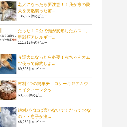
老犬になったら要注意！！我が家の愛
犬を突然襲った前...
136,607件のビュー
たった１０分で顔が変形したムスコ。
甲殻類アレルギー...
111,712件のビュー
介護犬になったら必要！赤ちゃんオム
ツ使って節約しよ...
69,535件のビュー
材料2つの簡単チョコケーキ＠アムウ
ェイクィーンクッ...
63,666件のビュー
絶対パパには言わないで！だって○○な
の・・息子が泣...
46,263件のビュー