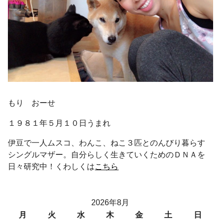
もり おーせ
１９８１年５月１０日うまれ
伊豆で一人ムスコ、わんこ、ねこ３匹とのんびり暮らす
シングルマザー。自分らしく生きていくためのＤＮＡを
日々研究中！くわしくは
こちら
2026年8月
月
火
水
木
金
土
日