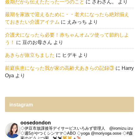
最期だから伝えたたった一つのこと
に
さわさん。
より
最期を家族で迎えるために・・老犬になったら絶対揃え
ておきたい介護アイテム
に
えみっち
より
介護犬になったら必要！赤ちゃんオムツ使って節約しよ
う！
に
豆のお母さん
より
あきらが旅立ちました
に
ヒデキ
より
前庭疾患になった我が家の高齢犬あきらの記録③
に
Harry
Oya
より
instagram
oosedondon
◇伊豆市放課後等デイサービスいろみず管理人 @iromizu.izu
◇週5がやつくシンママ◇ABO
◇yoga @moriyoga.oose
◇#森
家のどうぶつ園
＋