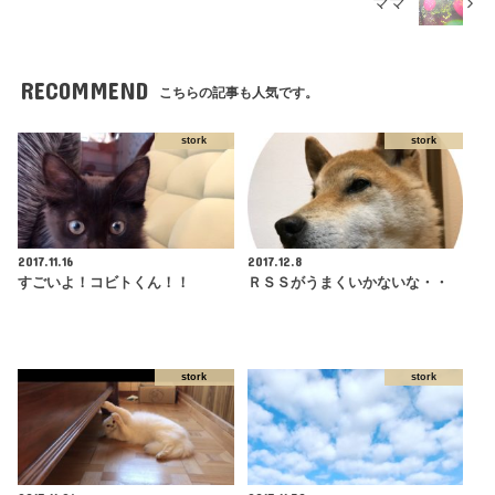
ママ
RECOMMEND
こちらの記事も人気です。
stork
stork
2017.11.16
2017.12.8
すごいよ！コビトくん！！
ＲＳＳがうまくいかないな・・
stork
stork