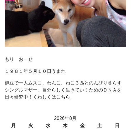
もり おーせ
１９８１年５月１０日うまれ
伊豆で一人ムスコ、わんこ、ねこ３匹とのんびり暮らす
シングルマザー。自分らしく生きていくためのＤＮＡを
日々研究中！くわしくは
こちら
2026年8月
月
火
水
木
金
土
日