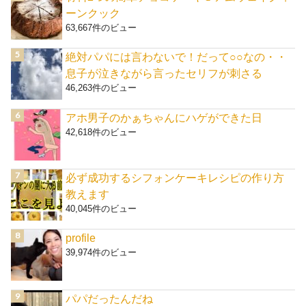
ーンクック
63,667件のビュー
絶対パパには言わないで！だって○○なの・・
息子が泣きながら言ったセリフが刺さる
46,263件のビュー
アホ男子のかぁちゃんにハゲができた日
42,618件のビュー
必ず成功するシフォンケーキレシピの作り方
教えます
40,045件のビュー
profile
39,974件のビュー
パパだったんだね