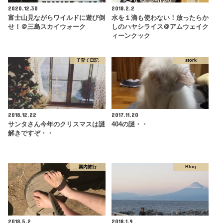
2020.12.30
2018.2.2
富士山見ながらワイルドに遊び倒
水を１滴も使わない！放ったらか
せ！＠三島スカイウォーク
しのハヤシライス＠アムウェイク
ィーンクック
子育て日記
stork
2018.12.22
2017.11.20
サンタさん今年のクリスマスは謎
404の謎・・
解きですぞ・・
国内旅行
Blog
2018.5.2
2018.1.9