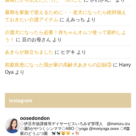
最期を家族で迎えるために・・老犬になったら絶対揃え
ておきたい介護アイテム
に
えみっち
より
介護犬になったら必要！赤ちゃんオムツ使って節約しよ
う！
に
豆のお母さん
より
あきらが旅立ちました
に
ヒデキ
より
前庭疾患になった我が家の高齢犬あきらの記録③
に
Harry
Oya
より
instagram
oosedondon
◇伊豆市放課後等デイサービスいろみず管理人 @iromizu.izu
◇週5がやつくシンママ◇ABO
◇yoga @moriyoga.oose
◇#森
家のどうぶつ園
＋