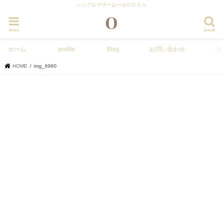
シングルマザーおーせのＤＮＡ
menu
search
ホーム
profile
Blog
お問い合わせ
HOME
img_6960