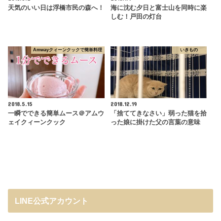
天気のいい日は浮橋市民の森へ！
海に沈む夕日と富士山を同時に楽
しむ！戸田の灯台
Amwayクィーンクックで簡単料理
いきもの
2018.5.15
2018.12.19
一瞬でできる簡単ムース＠アムウ
「捨ててきなさい」弱った猫を拾
ェイクィーンクック
った娘に掛けた父の言葉の意味
LINE公式アカウント