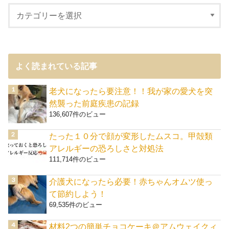
よく読まれている記事
老犬になったら要注意！！我が家の愛犬を突
然襲った前庭疾患の記録
136,607件のビュー
たった１０分で顔が変形したムスコ。甲殻類
アレルギーの恐ろしさと対処法
111,714件のビュー
介護犬になったら必要！赤ちゃんオムツ使っ
て節約しよう！
69,535件のビュー
材料2つの簡単チョコケーキ＠アムウェイクィ