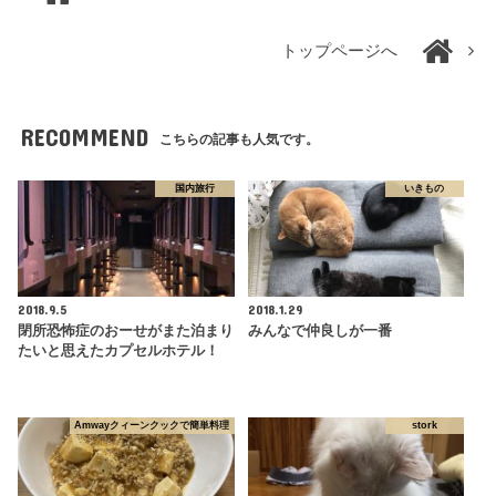
トップページへ
RECOMMEND
こちらの記事も人気です。
国内旅行
いきもの
2018.9.5
2018.1.29
閉所恐怖症のおーせがまた泊まり
みんなで仲良しが一番
たいと思えたカプセルホテル！
Amwayクィーンクックで簡単料理
stork