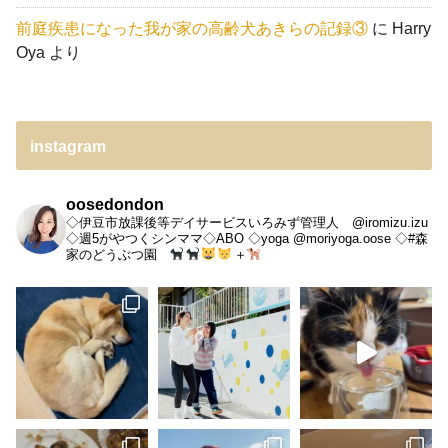
前庭疾患になった我が家の高齢犬あきらの記録③
に
Harry
Oya
より
instagram
oosedondon
◇伊豆市放課後等デイサービスいろみず管理人 @iromizu.izu
◇週5がやつくシンママ◇ABO
◇yoga @moriyoga.oose
◇#森
家のどうぶつ園
＋