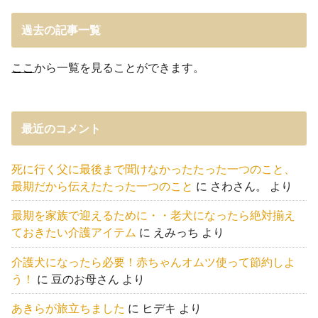
過去の記事一覧
ここ
から一覧を見ることができます。
最近のコメント
死に行く父に最後まで聞けなかったたった一つのこと、
最期だから伝えたたった一つのこと
に
さわさん。
より
最期を家族で迎えるために・・老犬になったら絶対揃え
ておきたい介護アイテム
に
えみっち
より
介護犬になったら必要！赤ちゃんオムツ使って節約しよ
う！
に
豆のお母さん
より
あきらが旅立ちました
に
ヒデキ
より