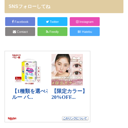
SNSフォローしてね
Facebook
Twitter
Instagram
Contact
Feedly
B!
Hatebu