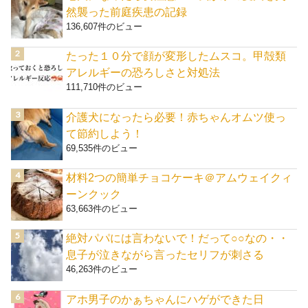
然襲った前庭疾患の記録
136,607件のビュー
たった１０分で顔が変形したムスコ。甲殻類
アレルギーの恐ろしさと対処法
111,710件のビュー
介護犬になったら必要！赤ちゃんオムツ使っ
て節約しよう！
69,535件のビュー
材料2つの簡単チョコケーキ＠アムウェイクィ
ーンクック
63,663件のビュー
絶対パパには言わないで！だって○○なの・・
息子が泣きながら言ったセリフが刺さる
46,263件のビュー
アホ男子のかぁちゃんにハゲができた日