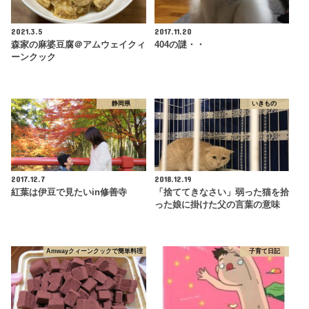
2021.3.5
2017.11.20
森家の麻婆豆腐＠アムウェイクィ
404の謎・・
ーンクック
静岡県
いきもの
2017.12.7
2018.12.19
紅葉は伊豆で見たいin修善寺
「捨ててきなさい」弱った猫を拾
った娘に掛けた父の言葉の意味
Amwayクィーンクックで簡単料理
子育て日記