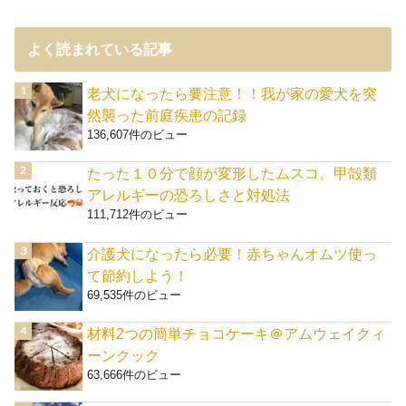
よく読まれている記事
老犬になったら要注意！！我が家の愛犬を突
然襲った前庭疾患の記録
136,607件のビュー
たった１０分で顔が変形したムスコ。甲殻類
アレルギーの恐ろしさと対処法
111,712件のビュー
介護犬になったら必要！赤ちゃんオムツ使っ
て節約しよう！
69,535件のビュー
材料2つの簡単チョコケーキ＠アムウェイクィ
ーンクック
63,666件のビュー