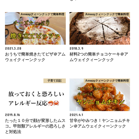
Amwayクィーンクックで簡単料理
Amwayクィーンクックで簡単料理
2021.3.28
2018.3.9
おうちで簡単焼きたてピザ＠アム
材料2つの簡単チョコケーキ＠ア
ウェイクィーンクック
ムウェイクィーンクック
子育て日記
Amwayクィーンクックで簡単料理
2019.8.16
2021.4.1
たった１０分で顔が変形したムス
甘辛がやみつき！ヤンニョムチキ
コ。甲殻類アレルギーの恐ろしさ
ン＠アムウェイクィーンクック
と対処法