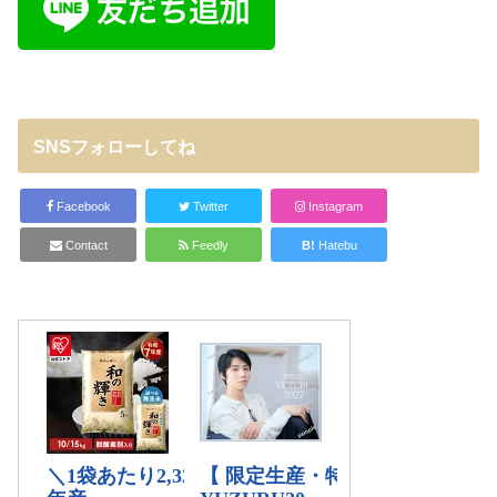
SNSフォローしてね
Facebook
Twitter
Instagram
Contact
Feedly
B!
Hatebu