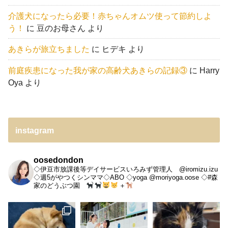
介護犬になったら必要！赤ちゃんオムツ使って節約しよ
う！
に
豆のお母さん
より
あきらが旅立ちました
に
ヒデキ
より
前庭疾患になった我が家の高齢犬あきらの記録③
に
Harry
Oya
より
instagram
oosedondon
◇伊豆市放課後等デイサービスいろみず管理人 @iromizu.izu
◇週5がやつくシンママ◇ABO
◇yoga @moriyoga.oose
◇#森
家のどうぶつ園
＋