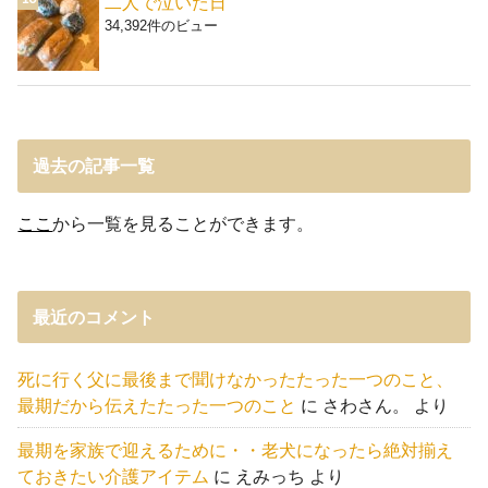
二人で泣いた日
34,392件のビュー
過去の記事一覧
ここ
から一覧を見ることができます。
最近のコメント
死に行く父に最後まで聞けなかったたった一つのこと、
最期だから伝えたたった一つのこと
に
さわさん。
より
最期を家族で迎えるために・・老犬になったら絶対揃え
ておきたい介護アイテム
に
えみっち
より