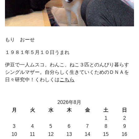
もり おーせ
１９８１年５月１０日うまれ
伊豆で一人ムスコ、わんこ、ねこ３匹とのんびり暮らす
シングルマザー。自分らしく生きていくためのＤＮＡを
日々研究中！くわしくは
こちら
2026年8月
月
火
水
木
金
土
日
1
2
3
4
5
6
7
8
9
10
11
12
13
14
15
16