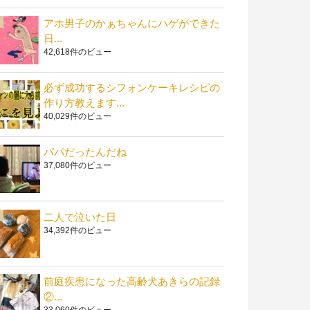
アホ男子のかぁちゃんにハゲができた
日...
42,618件のビュー
必ず成功するシフォンケーキレシピの
作り方教えます...
40,029件のビュー
パパだったんだね
37,080件のビュー
二人で泣いた日
34,392件のビュー
前庭疾患になった高齢犬あきらの記録
②...
33,060件のビュー