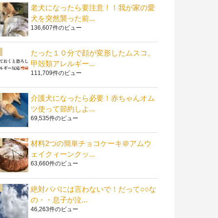
老犬になったら要注意！！我が家の愛
犬を突然襲った前...
136,607件のビュー
たった１０分で顔が変形したムスコ。
甲殻類アレルギー...
111,709件のビュー
介護犬になったら必要！赤ちゃんオム
ツ使って節約しよ...
69,535件のビュー
材料2つの簡単チョコケーキ＠アムウ
ェイクィーンクッ...
63,660件のビュー
絶対パパには言わないで！だって○○な
の・・息子が泣...
46,263件のビュー