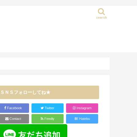
search
静岡県
ＳＮＳフォローしてね★
Facebook
Twitter
Instagram
Contact
Feedly
B!
Hatebu