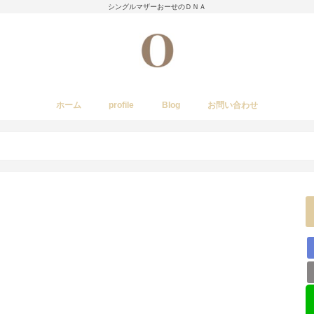
シングルマザーおーせのＤＮＡ
ホーム
profile
Blog
お問い合わせ
今日のあれこれ
いきもの
子育て日記
Amwayクィーンクックで簡単料理
国内旅行
レストラン・カフェ・居酒屋など
イベント・祭り
stork