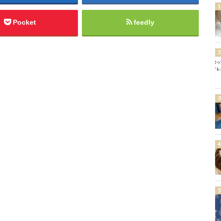
Pocket
feedly