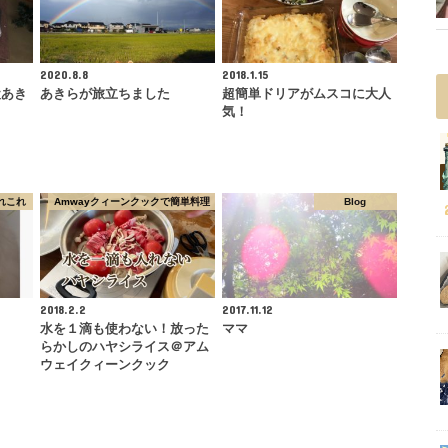
2020.8.8
2018.1.15
犬あき
あきらが旅立ちました
超簡単ドリアがムスコに大人
気！
れこれ
Amwayクィーンクックで簡単料理
Blog
2018.2.2
2017.11.12
水を１滴も使わない！放った
ママ
らかしのハヤシライス＠アム
ウェイクィーンクック