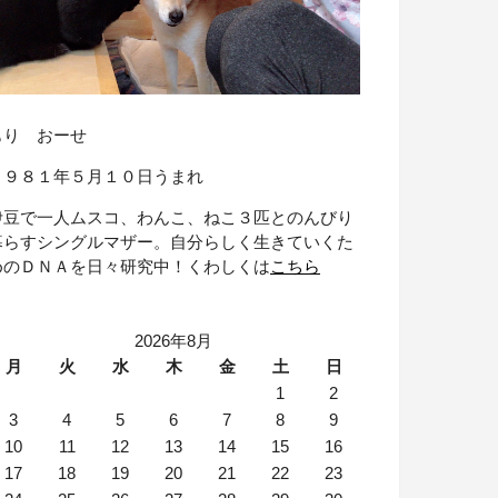
もり おーせ
１９８１年５月１０日うまれ
伊豆で一人ムスコ、わんこ、ねこ３匹とのんびり
暮らすシングルマザー。自分らしく生きていくた
めのＤＮＡを日々研究中！くわしくは
こちら
2026年8月
月
火
水
木
金
土
日
1
2
3
4
5
6
7
8
9
10
11
12
13
14
15
16
17
18
19
20
21
22
23