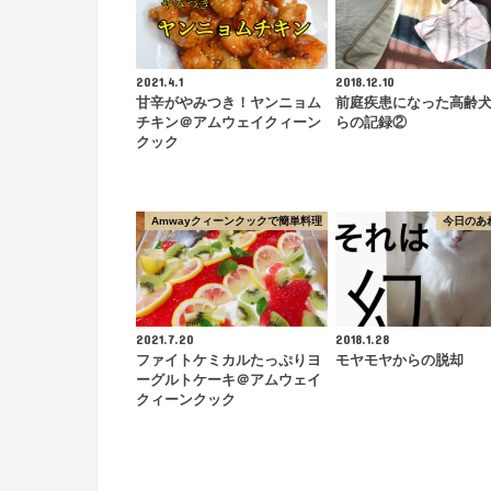
2021.4.1
2018.12.10
甘辛がやみつき！ヤンニョム
前庭疾患になった高齢
チキン＠アムウェイクィーン
らの記録②
クック
Amwayクィーンクックで簡単料理
今日のあ
2021.7.20
2018.1.28
ファイトケミカルたっぷりヨ
モヤモヤからの脱却
ーグルトケーキ＠アムウェイ
クィーンクック