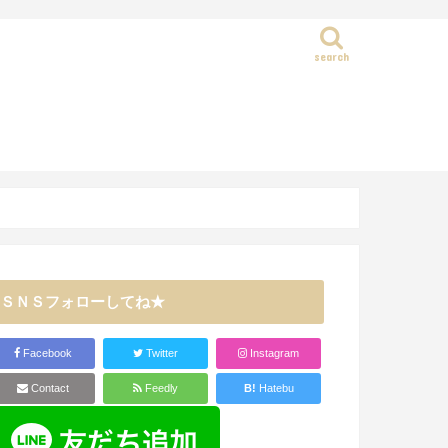
search
静岡県
ＳＮＳフォローしてね★
Facebook
Twitter
Instagram
Contact
Feedly
B!
Hatebu