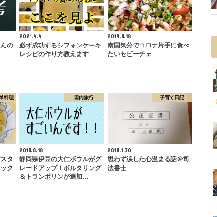
2021.4.4
2019.8.18
ゃんの
必ず成功するシフォンケーキ
南国気分でコロナ片手に食べ
レシピの作り方教えます
たいセビーチェ
単料理
国内旅行
子育て日記
2018.8.18
2018.1.30
パスタ
静岡県伊豆の大仁ボウルがグ
思わず涙した心温まる話＠司
クック
レードアップ！ボルタリング
法書士
＆トランポリンが追加…