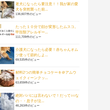
老犬になったら要注意！！我が家の愛
犬を突然襲った前...
136,607件のビュー
たった１０分で顔が変形したムスコ。
甲殻類アレルギー...
111,709件のビュー
介護犬になったら必要！赤ちゃんオム
ツ使って節約しよ...
69,535件のビュー
材料2つの簡単チョコケーキ＠アムウ
ェイクィーンクッ...
63,659件のビュー
絶対パパには言わないで！だって○○な
の・・息子が泣...
46,263件のビュー