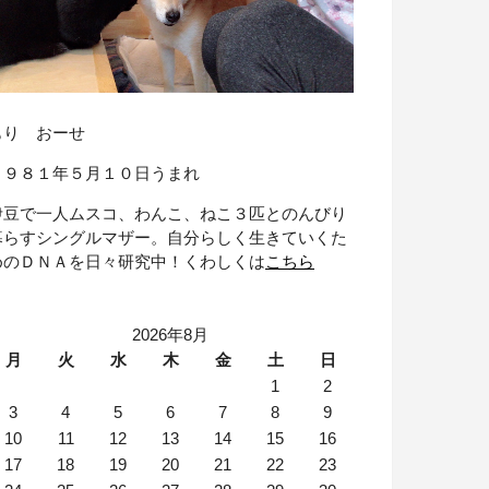
もり おーせ
１９８１年５月１０日うまれ
伊豆で一人ムスコ、わんこ、ねこ３匹とのんびり
暮らすシングルマザー。自分らしく生きていくた
めのＤＮＡを日々研究中！くわしくは
こちら
2026年8月
月
火
水
木
金
土
日
1
2
3
4
5
6
7
8
9
10
11
12
13
14
15
16
17
18
19
20
21
22
23