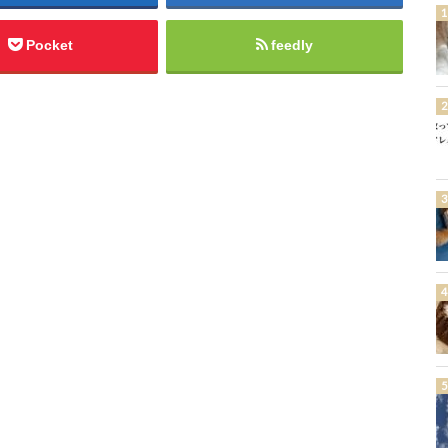
Pocket
feedly