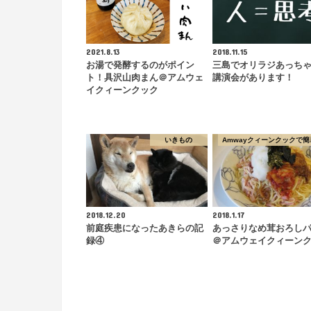
2021.8.13
2018.11.15
お湯で発酵するのがポイン
三島でオリラジあっち
ト！具沢山肉まん＠アムウェ
講演会があります！
イクィーンクック
いきもの
Amwayクィーンクックで簡
2018.12.20
2018.1.17
前庭疾患になったあきらの記
あっさりなめ茸おろし
録④
＠アムウェイクィーン