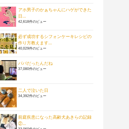
アホ男子のかぁちゃんにハゲができた
日...
42,618件のビュー
必ず成功するシフォンケーキレシピの
作り方教えます...
40,029件のビュー
パパだったんだね
37,080件のビュー
二人で泣いた日
34,392件のビュー
前庭疾患になった高齢犬あきらの記録
②...
33,060件のビュー