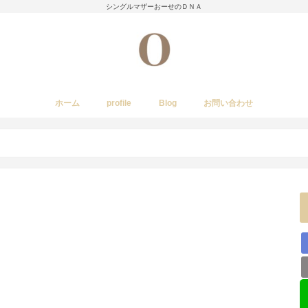
シングルマザーおーせのＤＮＡ
ホーム
profile
Blog
お問い合わせ
今日のあれこれ
いきもの
子育て日記
Amwayクィーンクックで簡単料理
国内旅行
レストラン・カフェ・居酒屋など
イベント・祭り
stork