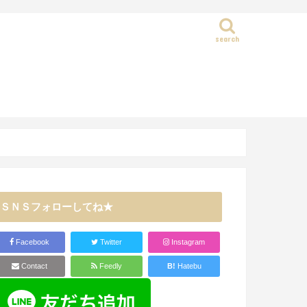
search
静岡県
ＳＮＳフォローしてね★
Facebook
Twitter
Instagram
Contact
Feedly
B!
Hatebu