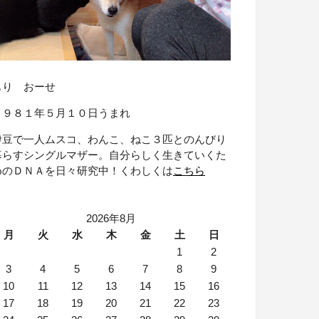
もり おーせ
１９８１年５月１０日うまれ
伊豆で一人ムスコ、わんこ、ねこ３匹とのんびり
暮らすシングルマザー。自分らしく生きていくた
めのＤＮＡを日々研究中！くわしくは
こちら
2026年8月
月
火
水
木
金
土
日
1
2
3
4
5
6
7
8
9
10
11
12
13
14
15
16
17
18
19
20
21
22
23