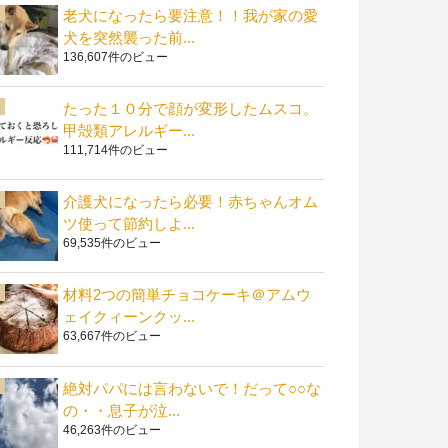
老犬になったら要注意！！我が家の愛
犬を突然襲った前...
136,607件のビュー
たった１０分で顔が変形したムスコ。
甲殻類アレルギー...
111,714件のビュー
介護犬になったら必要！赤ちゃんオム
ツ使って節約しよ...
69,535件のビュー
材料2つの簡単チョコケーキ＠アムウ
ェイクィーンクッ...
63,667件のビュー
絶対パパには言わないで！だって○○な
の・・息子が泣...
46,263件のビュー