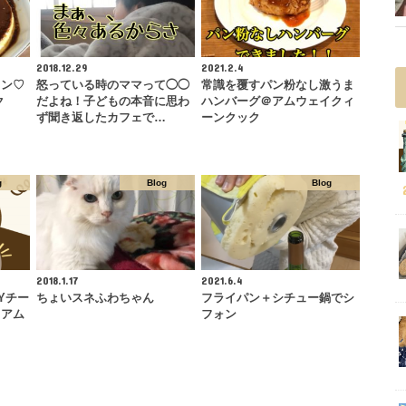
2018.12.29
2021.2.4
リン♡
怒っている時のママって◯◯
常識を覆すパン粉なし激うま
ク
だよね！子どもの本音に思わ
ハンバーグ＠アムウェイクィ
ず聞き返したカフェで…
ーンクック
g
Blog
Blog
2018.1.17
2021.6.4
Yチー
ちょいスネふわちゃん
フライパン＋シチュー鍋でシ
＠アム
フォン