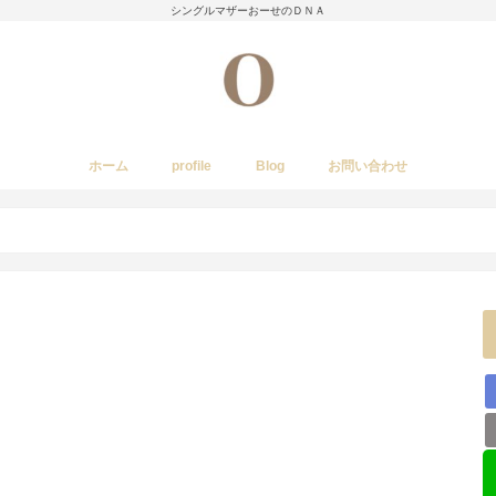
シングルマザーおーせのＤＮＡ
ホーム
profile
Blog
お問い合わせ
今日のあれこれ
いきもの
子育て日記
Amwayクィーンクックで簡単料理
国内旅行
レストラン・カフェ・居酒屋など
イベント・祭り
stork