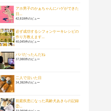
アホ男子のかぁちゃんにハゲができた
日...
42,618件のビュー
必ず成功するシフォンケーキレシピの
作り方教えます...
40,045件のビュー
パパだったんだね
37,080件のビュー
二人で泣いた日
34,392件のビュー
前庭疾患になった高齢犬あきらの記録
②...
33,060件のビュー