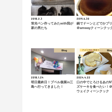
2018.2.3
2019.6.30
蛍光ペン作ってみたwith我が
鍋でドーンとどでかプ
家の男たち
＠amwayクィーンクッ
Blog
Blo
2018.1.24
2024.4.22
明日最終日！プペル個展in三
口の中でとろけるあのN
島へ行ってきました！
ズケーキを食べたい！
ウェイクィーンクック