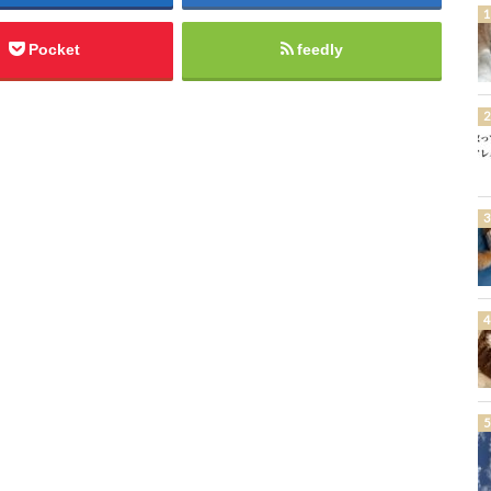
Pocket
feedly