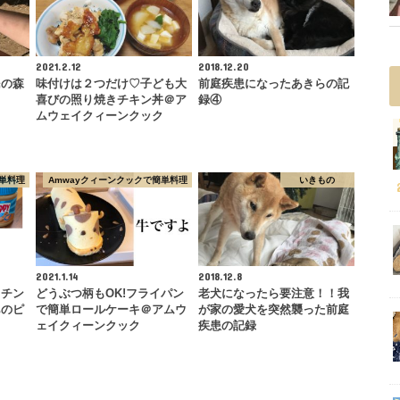
2021.2.12
2018.12.20
民の森
味付けは２つだけ♡子ども大
前庭疾患になったあきらの記
喜びの照り焼きチキン丼＠ア
録④
ムウェイクィーンクック
単料理
Amwayクィーンクックで簡単料理
いきもの
2021.1.14
2018.12.8
ッチン
どうぶつ柄もOK!フライパン
老犬になったら要注意！！我
あのピ
で簡単ロールケーキ＠アムウ
が家の愛犬を突然襲った前庭
…
ェイクィーンクック
疾患の記録