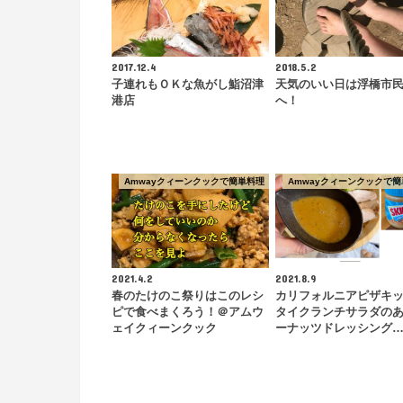
2017.12.4
2018.5.2
子連れもＯＫな魚がし鮨沼津
天気のいい日は浮橋市
港店
へ！
Amwayクィーンクックで簡単料理
Amwayクィーンクックで簡
2021.4.2
2021.8.9
春のたけのこ祭りはこのレシ
カリフォルニアピザキ
ピで食べまくろう！＠アムウ
タイクランチサラダの
ェイクィーンクック
ーナッツドレッシング