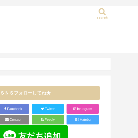
search
静岡県
ＳＮＳフォローしてね★
Facebook
Twitter
Instagram
Contact
Feedly
B!
Hatebu