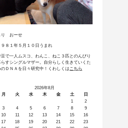
もり おーせ
１９８１年５月１０日うまれ
伊豆で一人ムスコ、わんこ、ねこ３匹とのんびり
暮らすシングルマザー。自分らしく生きていくた
めのＤＮＡを日々研究中！くわしくは
こちら
2026年8月
月
火
水
木
金
土
日
1
2
3
4
5
6
7
8
9
10
11
12
13
14
15
16
17
18
19
20
21
22
23