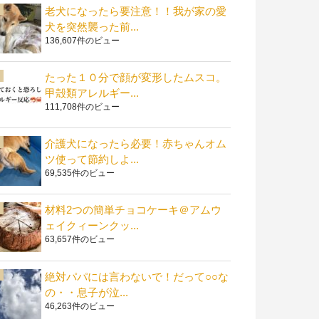
老犬になったら要注意！！我が家の愛
犬を突然襲った前...
136,607件のビュー
たった１０分で顔が変形したムスコ。
甲殻類アレルギー...
111,708件のビュー
介護犬になったら必要！赤ちゃんオム
ツ使って節約しよ...
69,535件のビュー
材料2つの簡単チョコケーキ＠アムウ
ェイクィーンクッ...
63,657件のビュー
絶対パパには言わないで！だって○○な
の・・息子が泣...
46,263件のビュー