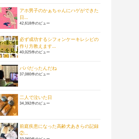
アホ男子のかぁちゃんにハゲができた
日...
42,618件のビュー
必ず成功するシフォンケーキレシピの
作り方教えます...
40,025件のビュー
パパだったんだね
37,080件のビュー
二人で泣いた日
34,392件のビュー
前庭疾患になった高齢犬あきらの記録
②...
33,060件のビュー