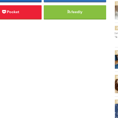
Pocket
feedly