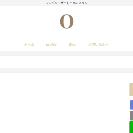
シングルマザーおーせのＤＮＡ
ホーム
profile
Blog
お問い合わせ
今日のあれこれ
いきもの
子育て日記
Amwayクィーンクックで簡単料理
国内旅行
レストラン・カフェ・居酒屋など
イベント・祭り
stork