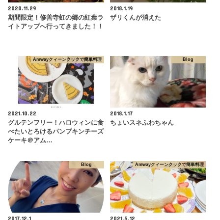
2020.11.29
2018.1.19
期間限定！修善寺虹の郷の紅葉ラ
ザリくんが消えた
イトアップへ行ってきました！！
Amwayクィーンクックで簡単料理
Blog
2021.10.22
2018.1.17
グルテンフリー！ハロウィンに食
ちょいスネふわちゃん
べたいとろけるパンプキンチーズ
ケーキ＠アム…
Blog
Amwayクィーンクックで簡単料理
2017.12.1
2021.5.12