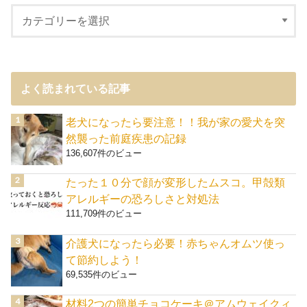
よく読まれている記事
老犬になったら要注意！！我が家の愛犬を突
然襲った前庭疾患の記録
136,607件のビュー
たった１０分で顔が変形したムスコ。甲殻類
アレルギーの恐ろしさと対処法
111,709件のビュー
介護犬になったら必要！赤ちゃんオムツ使っ
て節約しよう！
69,535件のビュー
材料2つの簡単チョコケーキ＠アムウェイクィ