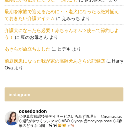
最期を家族で迎えるために・・老犬になったら絶対揃え
ておきたい介護アイテム
に
えみっち
より
介護犬になったら必要！赤ちゃんオムツ使って節約しよ
う！
に
豆のお母さん
より
あきらが旅立ちました
に
ヒデキ
より
前庭疾患になった我が家の高齢犬あきらの記録③
に
Harry
Oya
より
instagram
oosedondon
◇伊豆市放課後等デイサービスいろみず管理人 @iromizu.izu
◇週5がやつくシンママ◇ABO
◇yoga @moriyoga.oose
◇#森
家のどうぶつ園
＋