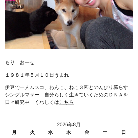
もり おーせ
１９８１年５月１０日うまれ
伊豆で一人ムスコ、わんこ、ねこ３匹とのんびり暮らす
シングルマザー。自分らしく生きていくためのＤＮＡを
日々研究中！くわしくは
こちら
2026年8月
月
火
水
木
金
土
日