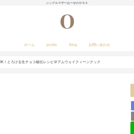
シングルマザーおーせのＤＮＡ
ホーム
profile
Blog
お問い合わせ
今日のあれこれ
いきもの
子育て日記
Amwayクィーンクックで簡単料理
国内旅行
レストラン・カフェ・居酒屋など
イベント・祭り
stork
OK！とろける生チョコ秘伝レシピ＠アムウェイクィーンクック