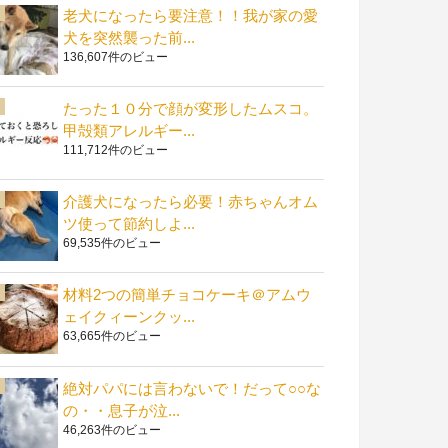
老犬になったら要注意！！我が家の愛
犬を突然襲った前...
136,607件のビュー
たった１０分で顔が変形したムスコ。
甲殻類アレルギー...
111,712件のビュー
介護犬になったら必要！赤ちゃんオム
ツ使って節約しよ...
69,535件のビュー
材料2つの簡単チョコケーキ＠アムウ
ェイクィーンクッ...
63,665件のビュー
絶対パパには言わないで！だって○○な
の・・息子が泣...
46,263件のビュー