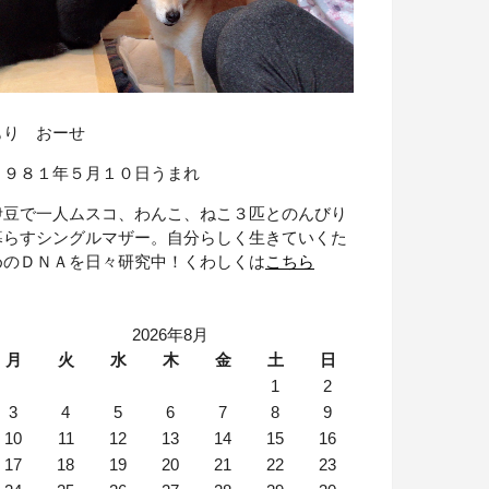
もり おーせ
１９８１年５月１０日うまれ
伊豆で一人ムスコ、わんこ、ねこ３匹とのんびり
暮らすシングルマザー。自分らしく生きていくた
めのＤＮＡを日々研究中！くわしくは
こちら
2026年8月
月
火
水
木
金
土
日
1
2
3
4
5
6
7
8
9
10
11
12
13
14
15
16
17
18
19
20
21
22
23