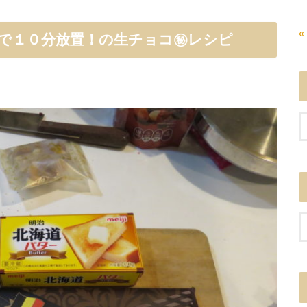
«
で１０分放置！の生チョコ㊙︎レシピ