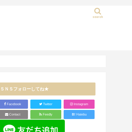
search
静岡県
ＳＮＳフォローしてね★
Facebook
Twitter
Instagram
Contact
Feedly
B!
Hatebu