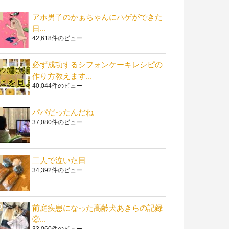
アホ男子のかぁちゃんにハゲができた
日...
42,618件のビュー
必ず成功するシフォンケーキレシピの
作り方教えます...
40,044件のビュー
パパだったんだね
37,080件のビュー
二人で泣いた日
34,392件のビュー
前庭疾患になった高齢犬あきらの記録
②...
33,060件のビュー