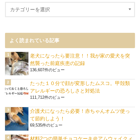
よく読まれている記事
老犬になったら要注意！！我が家の愛犬を突
然襲った前庭疾患の記録
136,607件のビュー
たった１０分で顔が変形したムスコ。甲殻類
アレルギーの恐ろしさと対処法
111,712件のビュー
介護犬になったら必要！赤ちゃんオムツ使っ
て節約しよう！
69,535件のビュー
材料2つの簡単チョコケーキ＠アムウェイクィ