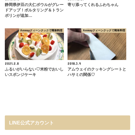
静岡県伊豆の大仁ボウルがグレー
寄り添ってくれるふわちゃん
ドアップ！ボルタリング＆トラン
ポリンが追加…
Amwayクィーンクックで簡単料理
Amwayクィーンクックで簡単料理
2021.2.8
2018.3.9
ふるいがいらない♡米粉でおいし
アムウェイのクッキングシートと
いスポンジケーキ
ハサミの関係♡
LINE公式アカウント