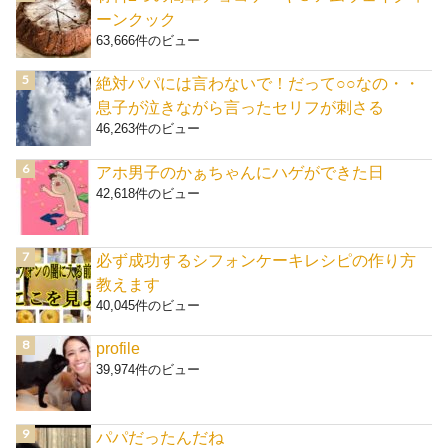
ーンクック
63,666件のビュー
絶対パパには言わないで！だって○○なの・・
息子が泣きながら言ったセリフが刺さる
46,263件のビュー
アホ男子のかぁちゃんにハゲができた日
42,618件のビュー
必ず成功するシフォンケーキレシピの作り方
教えます
40,045件のビュー
profile
39,974件のビュー
パパだったんだね