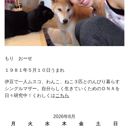
もり おーせ
１９８１年５月１０日うまれ
伊豆で一人ムスコ、わんこ、ねこ３匹とのんびり暮らす
シングルマザー。自分らしく生きていくためのＤＮＡを
日々研究中！くわしくは
こちら
2026年8月
月
火
水
木
金
土
日