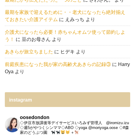
最期を家族で迎えるために・・老犬になったら絶対揃え
ておきたい介護アイテム
に
えみっち
より
介護犬になったら必要！赤ちゃんオムツ使って節約しよ
う！
に
豆のお母さん
より
あきらが旅立ちました
に
ヒデキ
より
前庭疾患になった我が家の高齢犬あきらの記録③
に
Harry
Oya
より
instagram
oosedondon
◇伊豆市放課後等デイサービスいろみず管理人 @iromizu.izu
◇週5がやつくシンママ◇ABO
◇yoga @moriyoga.oose
◇#森
家のどうぶつ園
＋