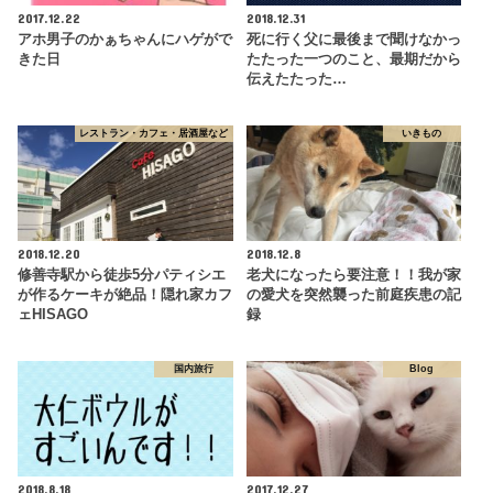
2017.12.22
2018.12.31
アホ男子のかぁちゃんにハゲがで
死に行く父に最後まで聞けなかっ
きた日
たたった一つのこと、最期だから
伝えたたった…
レストラン・カフェ・居酒屋など
いきもの
2018.12.20
2018.12.8
修善寺駅から徒歩5分パティシエ
老犬になったら要注意！！我が家
が作るケーキが絶品！隠れ家カフ
の愛犬を突然襲った前庭疾患の記
ェHISAGO
録
国内旅行
Blog
2018.8.18
2017.12.27