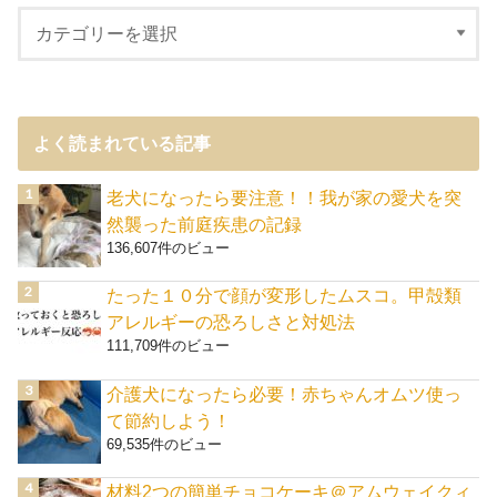
よく読まれている記事
老犬になったら要注意！！我が家の愛犬を突
然襲った前庭疾患の記録
136,607件のビュー
たった１０分で顔が変形したムスコ。甲殻類
アレルギーの恐ろしさと対処法
111,709件のビュー
介護犬になったら必要！赤ちゃんオムツ使っ
て節約しよう！
69,535件のビュー
材料2つの簡単チョコケーキ＠アムウェイクィ