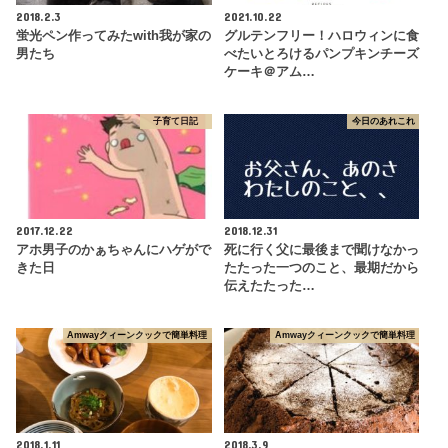
2018.2.3
2021.10.22
蛍光ペン作ってみたwith我が家の
グルテンフリー！ハロウィンに食
男たち
べたいとろけるパンプキンチーズ
ケーキ＠アム…
子育て日記
今日のあれこれ
2017.12.22
2018.12.31
アホ男子のかぁちゃんにハゲがで
死に行く父に最後まで聞けなかっ
きた日
たたった一つのこと、最期だから
伝えたたった…
Amwayクィーンクックで簡単料理
Amwayクィーンクックで簡単料理
2018.1.11
2018.3.9