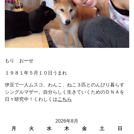
もり おーせ
１９８１年５月１０日うまれ
伊豆で一人ムスコ、わんこ、ねこ３匹とのんびり暮らす
シングルマザー。自分らしく生きていくためのＤＮＡを
日々研究中！くわしくは
こちら
2026年8月
月
火
水
木
金
土
日