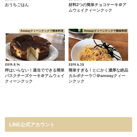
おうちごはん
材料2つの簡単チョコケーキ＠ア
ムウェイクィーンクック
Amwayクィーンクックで簡単料理
Amwayクィーンクックで簡単料理
2019.8.14
2019.6.30
秤はいらない！適当でできる簡単
簡単すぎる！とにかく濃厚な絶品
バスクチーズケーキ＠アムウェイ
カルボナーラ♡＠amwayクィー
クィーンクック
ンクック
LINE公式アカウント