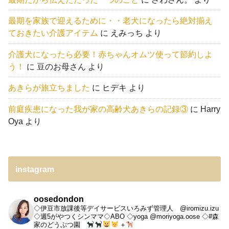
最期を家族で迎えるために・・老犬になったら絶対揃え
ておきたい介護アイテム
に
えみっち
より
介護犬になったら必要！赤ちゃんオムツ使って節約しよ
う！
に
豆のお母さん
より
あきらが旅立ちました
に
ヒデキ
より
前庭疾患になった我が家の高齢犬あきらの記録③
に
Harry
Oya
より
instagram
oosedondon
◇伊豆市放課後等デイサービスいろみず管理人 @iromizu.izu
◇週5がやつくシンママ◇ABO
◇yoga @moriyoga.oose
◇#森
家のどうぶつ園
＋