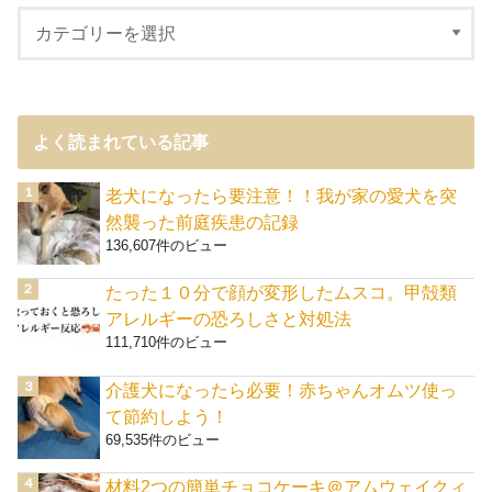
よく読まれている記事
老犬になったら要注意！！我が家の愛犬を突
然襲った前庭疾患の記録
136,607件のビュー
たった１０分で顔が変形したムスコ。甲殻類
アレルギーの恐ろしさと対処法
111,710件のビュー
介護犬になったら必要！赤ちゃんオムツ使っ
て節約しよう！
69,535件のビュー
材料2つの簡単チョコケーキ＠アムウェイクィ