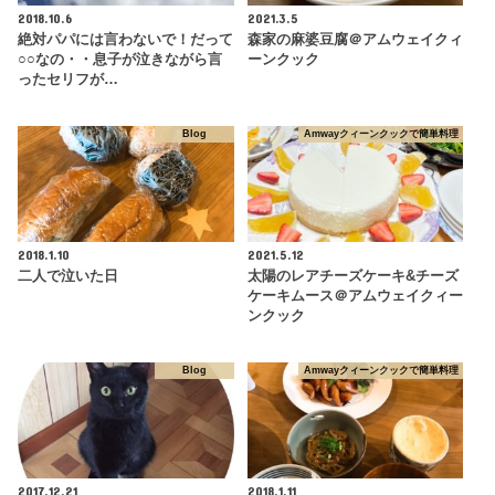
2018.10.6
2021.3.5
絶対パパには言わないで！だって
森家の麻婆豆腐＠アムウェイクィ
○○なの・・息子が泣きながら言
ーンクック
ったセリフが…
Blog
Amwayクィーンクックで簡単料理
2018.1.10
2021.5.12
二人で泣いた日
太陽のレアチーズケーキ&チーズ
ケーキムース＠アムウェイクィー
ンクック
Blog
Amwayクィーンクックで簡単料理
2017.12.21
2018.1.11