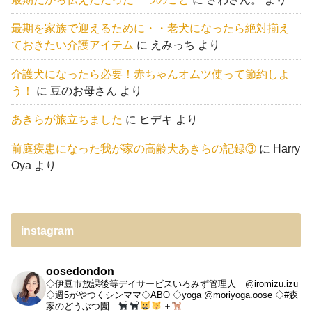
最期を家族で迎えるために・・老犬になったら絶対揃え
ておきたい介護アイテム
に
えみっち
より
介護犬になったら必要！赤ちゃんオムツ使って節約しよ
う！
に
豆のお母さん
より
あきらが旅立ちました
に
ヒデキ
より
前庭疾患になった我が家の高齢犬あきらの記録③
に
Harry
Oya
より
instagram
oosedondon
◇伊豆市放課後等デイサービスいろみず管理人 @iromizu.izu
◇週5がやつくシンママ◇ABO
◇yoga @moriyoga.oose
◇#森
家のどうぶつ園
＋