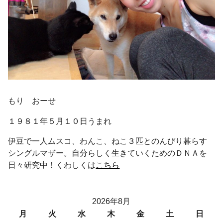
もり おーせ
１９８１年５月１０日うまれ
伊豆で一人ムスコ、わんこ、ねこ３匹とのんびり暮らす
シングルマザー。自分らしく生きていくためのＤＮＡを
日々研究中！くわしくは
こちら
2026年8月
月
火
水
木
金
土
日