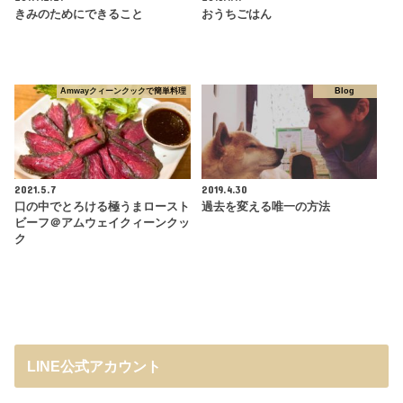
きみのためにできること
おうちごはん
Amwayクィーンクックで簡単料理
Blog
2021.5.7
2019.4.30
口の中でとろける極うまロースト
過去を変える唯一の方法
ビーフ＠アムウェイクィーンクッ
ク
LINE公式アカウント