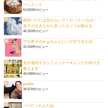
ーンクック
63,663件のビュー
絶対パパには言わないで！だって○○なの・・
息子が泣きながら言ったセリフが刺さる
46,263件のビュー
アホ男子のかぁちゃんにハゲができた日
42,618件のビュー
必ず成功するシフォンケーキレシピの作り方
教えます
40,038件のビュー
profile
39,974件のビュー
パパだったんだね