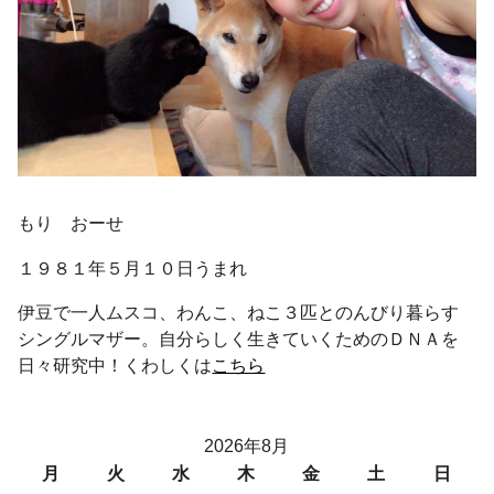
もり おーせ
１９８１年５月１０日うまれ
伊豆で一人ムスコ、わんこ、ねこ３匹とのんびり暮らす
シングルマザー。自分らしく生きていくためのＤＮＡを
日々研究中！くわしくは
こちら
2026年8月
月
火
水
木
金
土
日