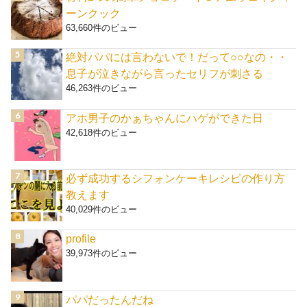
ーンクック
63,660件のビュー
絶対パパには言わないで！だって○○なの・・
息子が泣きながら言ったセリフが刺さる
46,263件のビュー
アホ男子のかぁちゃんにハゲができた日
42,618件のビュー
必ず成功するシフォンケーキレシピの作り方
教えます
40,029件のビュー
profile
39,973件のビュー
パパだったんだね