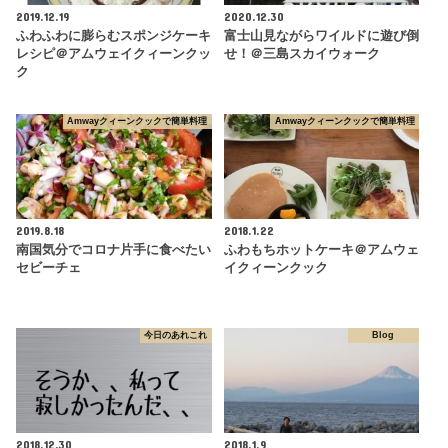
2019.12.19
2020.12.30
ふわふわに膨らむスポンジケーキ
富士山見ながらワイルドに遊び倒
レシピ＠アムウェイクィーンクッ
せ！＠三島スカイウォーク
ク
Amwayクィーンクックで簡単料理
Amwayクィーンクックで簡単料理
2019.8.18
2018.1.22
南国気分でコロナ片手に食べたい
ふわもちホットケーキ＠アムウェ
セビーチェ
イクィーンクック
今日のあれこれ
Blog
2018.12.30
2018.1.9