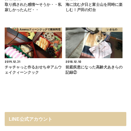
取り残された感情〜そうか・・私
海に沈む夕日と富士山を同時に楽
寂しかったんだ・・
しむ！戸田の灯台
Amwayクィーンクックで簡単料理
いきもの
2019.12.31
2018.12.10
チャチャっと作るおせち＠アムウ
前庭疾患になった高齢犬あきらの
ェイクィーンクック
記録②
LINE公式アカウント