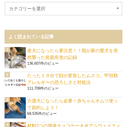
よく読まれている記事
老犬になったら要注意！！我が家の愛犬を突
然襲った前庭疾患の記録
136,607件のビュー
たった１０分で顔が変形したムスコ。甲殻類
アレルギーの恐ろしさと対処法
111,709件のビュー
介護犬になったら必要！赤ちゃんオムツ使っ
て節約しよう！
69,535件のビュー
材料2つの簡単チョコケーキ＠アムウェイクィ