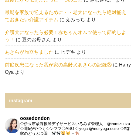
最期を家族で迎えるために・・老犬になったら絶対揃え
ておきたい介護アイテム
に
えみっち
より
介護犬になったら必要！赤ちゃんオムツ使って節約しよ
う！
に
豆のお母さん
より
あきらが旅立ちました
に
ヒデキ
より
前庭疾患になった我が家の高齢犬あきらの記録③
に
Harry
Oya
より
instagram
oosedondon
◇伊豆市放課後等デイサービスいろみず管理人 @iromizu.izu
◇週5がやつくシンママ◇ABO
◇yoga @moriyoga.oose
◇#森
家のどうぶつ園
＋