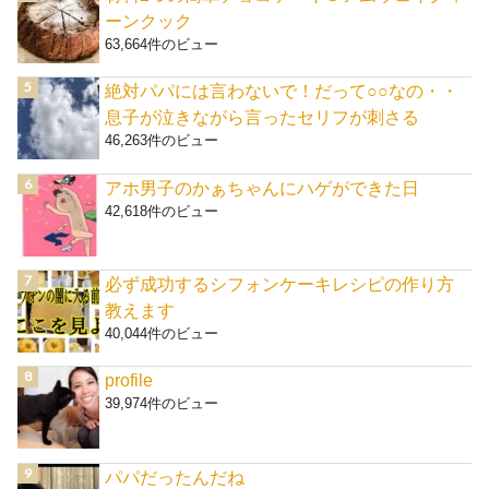
ーンクック
63,664件のビュー
絶対パパには言わないで！だって○○なの・・
息子が泣きながら言ったセリフが刺さる
46,263件のビュー
アホ男子のかぁちゃんにハゲができた日
42,618件のビュー
必ず成功するシフォンケーキレシピの作り方
教えます
40,044件のビュー
profile
39,974件のビュー
パパだったんだね