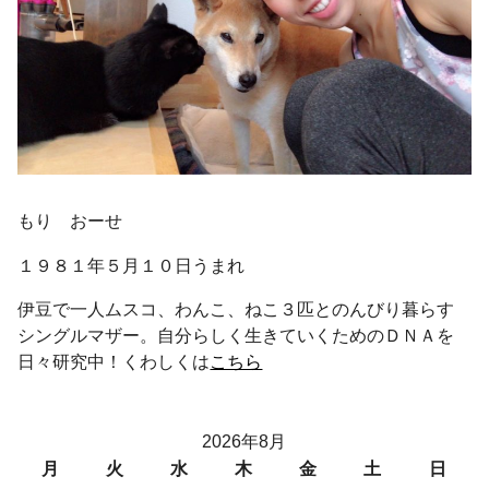
もり おーせ
１９８１年５月１０日うまれ
伊豆で一人ムスコ、わんこ、ねこ３匹とのんびり暮らす
シングルマザー。自分らしく生きていくためのＤＮＡを
日々研究中！くわしくは
こちら
2026年8月
月
火
水
木
金
土
日