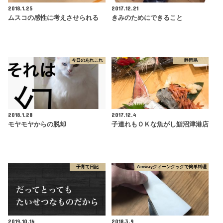
2018.1.25
2017.12.21
ムスコの感性に考えさせられる
きみのためにできること
今日のあれこれ
静岡県
2018.1.28
2017.12.4
モヤモヤからの脱却
子連れもＯＫな魚がし鮨沼津港店
子育て日記
Amwayクィーンクックで簡単料理
2019.10.14
2018.3.9