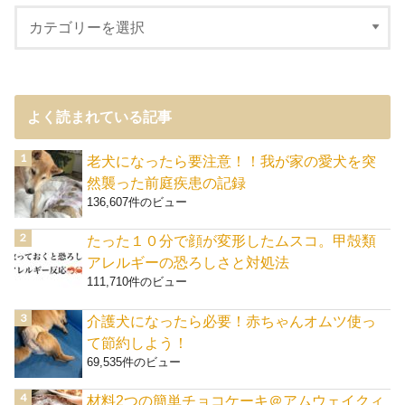
よく読まれている記事
老犬になったら要注意！！我が家の愛犬を突
然襲った前庭疾患の記録
136,607件のビュー
たった１０分で顔が変形したムスコ。甲殻類
アレルギーの恐ろしさと対処法
111,710件のビュー
介護犬になったら必要！赤ちゃんオムツ使っ
て節約しよう！
69,535件のビュー
材料2つの簡単チョコケーキ＠アムウェイクィ