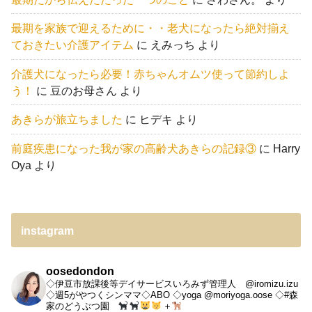
最期を家族で迎えるために・・老犬になったら絶対揃え
ておきたい介護アイテム
に
えみっち
より
介護犬になったら必要！赤ちゃんオムツ使って節約しよ
う！
に
豆のお母さん
より
あきらが旅立ちました
に
ヒデキ
より
前庭疾患になった我が家の高齢犬あきらの記録③
に
Harry
Oya
より
instagram
oosedondon
◇伊豆市放課後等デイサービスいろみず管理人 @iromizu.izu
◇週5がやつくシンママ◇ABO
◇yoga @moriyoga.oose
◇#森
家のどうぶつ園
＋