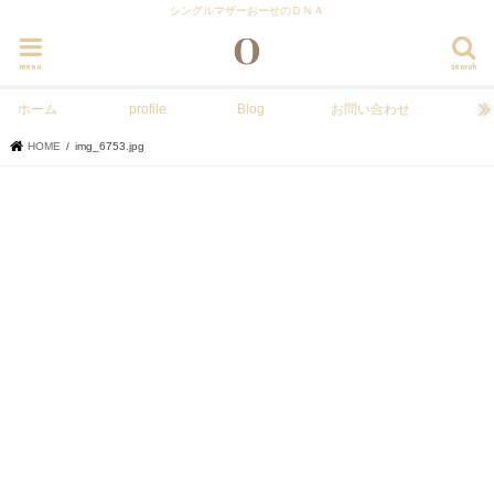
シングルマザーおーせのＤＮＡ
menu
search
ホーム
profile
Blog
お問い合わせ
HOME
img_6753.jpg