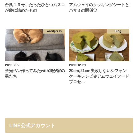
台風１９号、たったひとつムスコ
アムウェイのクッキングシートと
が袋に詰めたもの
ハサミの関係♡
wordpress
Blog
2018.2.3
2018.12.21
蛍光ペン作ってみたwith我が家の
20cm,21cm失敗しないシフォン
男たち
ケーキレシピ＠アムウェイフード
プロセ…
LINE公式アカウント