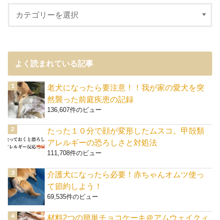
よく読まれている記事
老犬になったら要注意！！我が家の愛犬を突
然襲った前庭疾患の記録
136,607件のビュー
たった１０分で顔が変形したムスコ。甲殻類
アレルギーの恐ろしさと対処法
111,708件のビュー
介護犬になったら必要！赤ちゃんオムツ使っ
て節約しよう！
69,535件のビュー
材料2つの簡単チョコケーキ＠アムウェイクィ