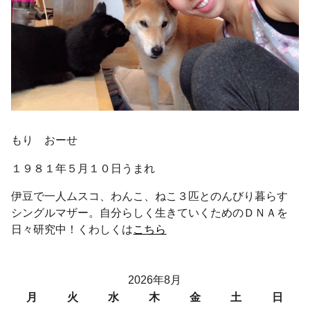
もり おーせ
１９８１年５月１０日うまれ
伊豆で一人ムスコ、わんこ、ねこ３匹とのんびり暮らす
シングルマザー。自分らしく生きていくためのＤＮＡを
日々研究中！くわしくは
こちら
2026年8月
月
火
水
木
金
土
日