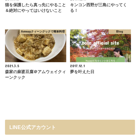
猫を保護したら真っ先にやること
キンコン西野が三島にやってく
＆絶対にやってはいけないこと
る！
Amwayクィーンクックで簡単料理
Blog
2021.3.5
2017.12.1
森家の麻婆豆腐＠アムウェイクィ
夢を叶えた日
ーンクック
LINE公式アカウント