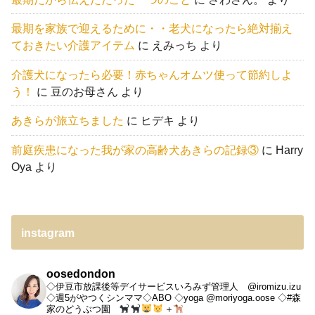
最期を家族で迎えるために・・老犬になったら絶対揃え
ておきたい介護アイテム
に
えみっち
より
介護犬になったら必要！赤ちゃんオムツ使って節約しよ
う！
に
豆のお母さん
より
あきらが旅立ちました
に
ヒデキ
より
前庭疾患になった我が家の高齢犬あきらの記録③
に
Harry
Oya
より
instagram
oosedondon
◇伊豆市放課後等デイサービスいろみず管理人 @iromizu.izu
◇週5がやつくシンママ◇ABO
◇yoga @moriyoga.oose
◇#森
家のどうぶつ園
＋