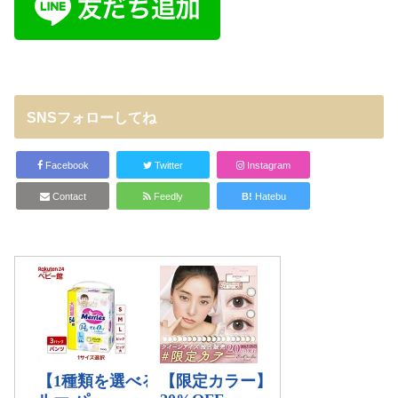
SNSフォローしてね
Facebook
Twitter
Instagram
Contact
Feedly
B!
Hatebu