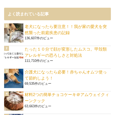
よく読まれている記事
老犬になったら要注意！！我が家の愛犬を突
然襲った前庭疾患の記録
136,607件のビュー
たった１０分で顔が変形したムスコ。甲殻類
アレルギーの恐ろしさと対処法
111,710件のビュー
介護犬になったら必要！赤ちゃんオムツ使っ
て節約しよう！
69,535件のビュー
材料2つの簡単チョコケーキ＠アムウェイクィ
ーンクック
63,663件のビュー