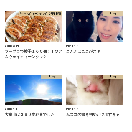
Amwayクィーンクックで簡単料理
Blog
2018.4.19
2018.1.8
フープロで餃子１００個！！＠ア
こんぶはここがスキ
ムウェイクィーンクック
Blog
Blog
2018.1.8
2018.1.5
大室山は３６０度絶景でした
ムスコの書き初めがツボすぎる