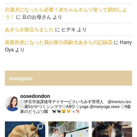
介護犬になったら必要！赤ちゃんオムツ使って節約しよ
う！
に
豆のお母さん
より
あきらが旅立ちました
に
ヒデキ
より
前庭疾患になった我が家の高齢犬あきらの記録③
に
Harry
Oya
より
instagram
oosedondon
◇伊豆市放課後等デイサービスいろみず管理人 @iromizu.izu
◇週5がやつくシンママ◇ABO
◇yoga @moriyoga.oose
◇#森
家のどうぶつ園
＋