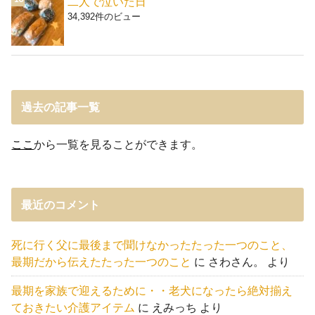
二人で泣いた日
34,392件のビュー
過去の記事一覧
ここ
から一覧を見ることができます。
最近のコメント
死に行く父に最後まで聞けなかったたった一つのこと、
最期だから伝えたたった一つのこと
に
さわさん。
より
最期を家族で迎えるために・・老犬になったら絶対揃え
ておきたい介護アイテム
に
えみっち
より