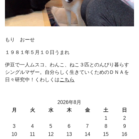
もり おーせ
１９８１年５月１０日うまれ
伊豆で一人ムスコ、わんこ、ねこ３匹とのんびり暮らす
シングルマザー。自分らしく生きていくためのＤＮＡを
日々研究中！くわしくは
こちら
2026年8月
月
火
水
木
金
土
日
1
2
3
4
5
6
7
8
9
10
11
12
13
14
15
16