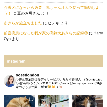
介護犬になったら必要！赤ちゃんオムツ使って節約しよ
う！
に
豆のお母さん
より
あきらが旅立ちました
に
ヒデキ
より
前庭疾患になった我が家の高齢犬あきらの記録③
に
Harry
Oya
より
instagram
oosedondon
◇伊豆市放課後等デイサービスいろみず管理人 @iromizu.izu
◇週5がやつくシンママ◇ABO
◇yoga @moriyoga.oose
◇#森
家のどうぶつ園
＋