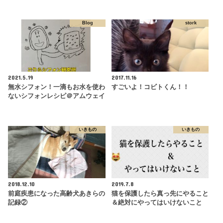
Blog
stork
2021.5.19
2017.11.16
無水シフォン！一滴もお水を使わ
すごいよ！コビトくん！！
ないシフォンレシピ＠アムウェイ
いきもの
いきもの
2018.12.10
2019.7.8
前庭疾患になった高齢犬あきらの
猫を保護したら真っ先にやること
記録②
＆絶対にやってはいけないこと