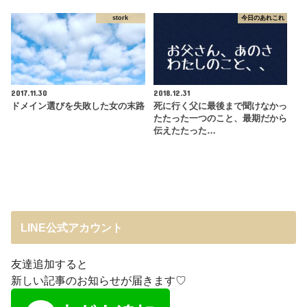
stork
今日のあれこれ
2017.11.30
2018.12.31
ドメイン選びを失敗した女の末路
死に行く父に最後まで聞けなかっ
たたった一つのこと、最期だから
伝えたたった…
LINE公式アカウント
友達追加すると
新しい記事のお知らせが届きます♡