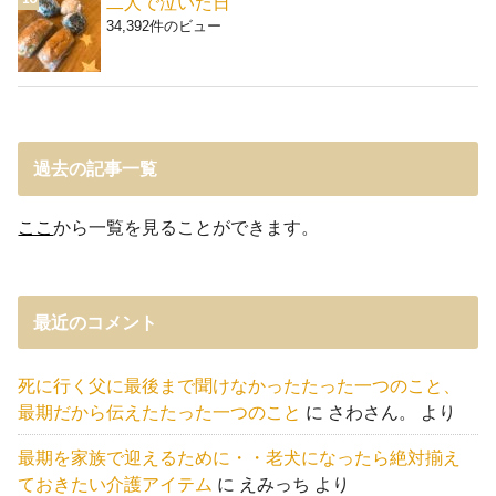
二人で泣いた日
34,392件のビュー
過去の記事一覧
ここ
から一覧を見ることができます。
最近のコメント
死に行く父に最後まで聞けなかったたった一つのこと、
最期だから伝えたたった一つのこと
に
さわさん。
より
最期を家族で迎えるために・・老犬になったら絶対揃え
ておきたい介護アイテム
に
えみっち
より