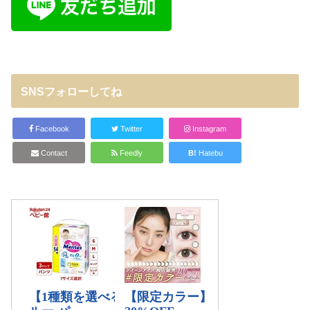
SNSフォローしてね
Facebook
Twitter
Instagram
Contact
Feedly
B!
Hatebu