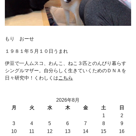
もり おーせ
１９８１年５月１０日うまれ
伊豆で一人ムスコ、わんこ、ねこ３匹とのんびり暮らす
シングルマザー。自分らしく生きていくためのＤＮＡを
日々研究中！くわしくは
こちら
2026年8月
月
火
水
木
金
土
日
1
2
3
4
5
6
7
8
9
10
11
12
13
14
15
16