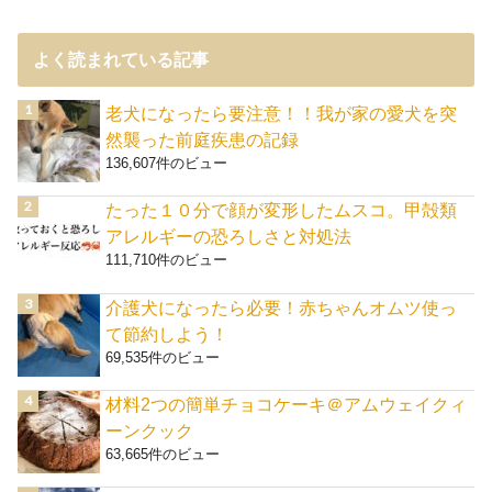
よく読まれている記事
老犬になったら要注意！！我が家の愛犬を突
然襲った前庭疾患の記録
136,607件のビュー
たった１０分で顔が変形したムスコ。甲殻類
アレルギーの恐ろしさと対処法
111,710件のビュー
介護犬になったら必要！赤ちゃんオムツ使っ
て節約しよう！
69,535件のビュー
材料2つの簡単チョコケーキ＠アムウェイクィ
ーンクック
63,665件のビュー