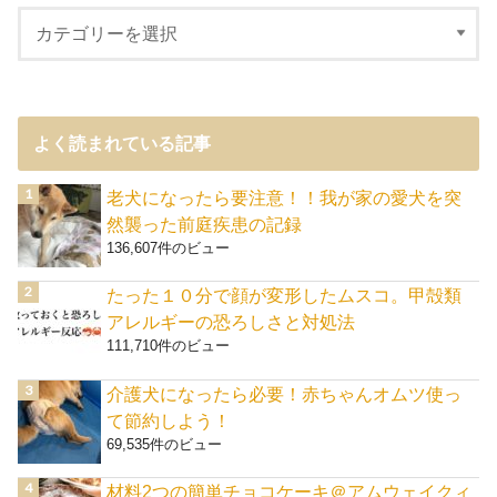
よく読まれている記事
老犬になったら要注意！！我が家の愛犬を突
然襲った前庭疾患の記録
136,607件のビュー
たった１０分で顔が変形したムスコ。甲殻類
アレルギーの恐ろしさと対処法
111,710件のビュー
介護犬になったら必要！赤ちゃんオムツ使っ
て節約しよう！
69,535件のビュー
材料2つの簡単チョコケーキ＠アムウェイクィ