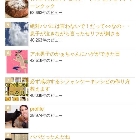
ーンクック
63,663件のビュー
絶対パパには言わないで！だって○○なの・・
息子が泣きながら言ったセリフが刺さる
46,263件のビュー
アホ男子のかぁちゃんにハゲができた日
42,618件のビュー
必ず成功するシフォンケーキレシピの作り方
教えます
40,038件のビュー
profile
39,974件のビュー
パパだったんだね