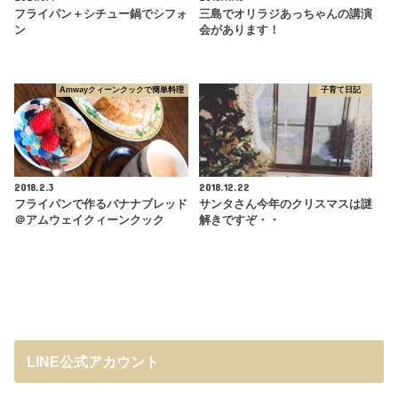
フライパン＋シチュー鍋でシフォ
三島でオリラジあっちゃんの講演
ン
会があります！
Amwayクィーンクックで簡単料理
子育て日記
2018.2.3
2018.12.22
フライパンで作るバナナブレッド
サンタさん今年のクリスマスは謎
＠アムウェイクィーンクック
解きですぞ・・
LINE公式アカウント