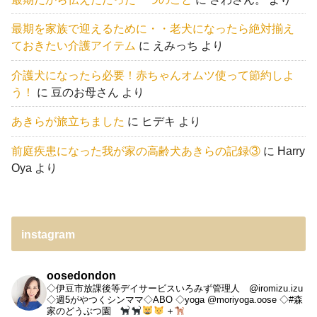
最期を家族で迎えるために・・老犬になったら絶対揃え
ておきたい介護アイテム
に
えみっち
より
介護犬になったら必要！赤ちゃんオムツ使って節約しよ
う！
に
豆のお母さん
より
あきらが旅立ちました
に
ヒデキ
より
前庭疾患になった我が家の高齢犬あきらの記録③
に
Harry
Oya
より
instagram
oosedondon
◇伊豆市放課後等デイサービスいろみず管理人 @iromizu.izu
◇週5がやつくシンママ◇ABO
◇yoga @moriyoga.oose
◇#森
家のどうぶつ園
＋