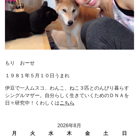
もり おーせ
１９８１年５月１０日うまれ
伊豆で一人ムスコ、わんこ、ねこ３匹とのんびり暮らす
シングルマザー。自分らしく生きていくためのＤＮＡを
日々研究中！くわしくは
こちら
2026年8月
月
火
水
木
金
土
日