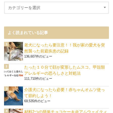
よく読まれている記事
老犬になったら要注意！！我が家の愛犬を突
然襲った前庭疾患の記録
136,607件のビュー
たった１０分で顔が変形したムスコ。甲殻類
アレルギーの恐ろしさと対処法
111,710件のビュー
介護犬になったら必要！赤ちゃんオムツ使っ
て節約しよう！
69,535件のビュー
材料2つの簡単チョコケーキ＠アムウェイクィ