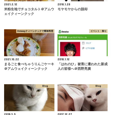
2021.2.12
2018.1.28
米粉生地でチョコタルト＠アムウ
モヤモヤからの脱却
ェイクィーンクック
Amwayクィーンクックで簡単料理
イベント・祭り
2021.10.22
2018.1.12
まるごと食べちゃうりんごケーキ
「はれのひ」被害に遭われた新成
＠アムウェイクィーンクック
人の皆様へ＠西野亮廣
Blog
Blog
2018.3.9
2017.12.27