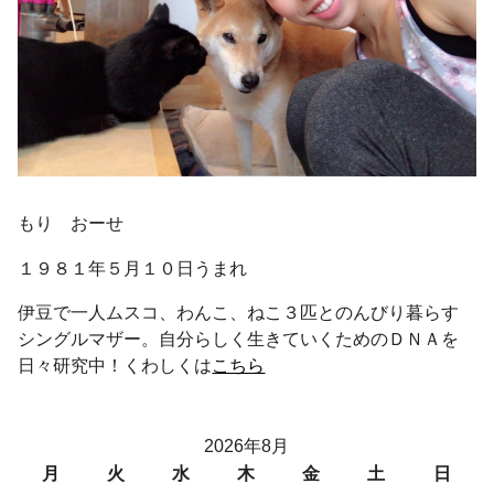
もり おーせ
１９８１年５月１０日うまれ
伊豆で一人ムスコ、わんこ、ねこ３匹とのんびり暮らす
シングルマザー。自分らしく生きていくためのＤＮＡを
日々研究中！くわしくは
こちら
2026年8月
月
火
水
木
金
土
日