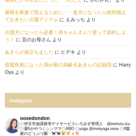
最期を家族で迎えるために・・老犬になったら絶対揃え
ておきたい介護アイテム
に
えみっち
より
介護犬になったら必要！赤ちゃんオムツ使って節約しよ
う！
に
豆のお母さん
より
あきらが旅立ちました
に
ヒデキ
より
前庭疾患になった我が家の高齢犬あきらの記録③
に
Harry
Oya
より
instagram
oosedondon
◇伊豆市放課後等デイサービスいろみず管理人 @iromizu.izu
◇週5がやつくシンママ◇ABO
◇yoga @moriyoga.oose
◇#森
家のどうぶつ園
＋