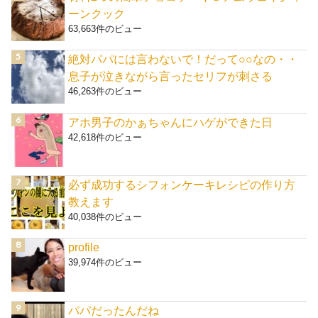
ーンクック
63,663件のビュー
絶対パパには言わないで！だって○○なの・・
息子が泣きながら言ったセリフが刺さる
46,263件のビュー
アホ男子のかぁちゃんにハゲができた日
42,618件のビュー
必ず成功するシフォンケーキレシピの作り方
教えます
40,038件のビュー
profile
39,974件のビュー
パパだったんだね