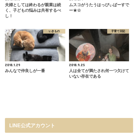
夫婦としては終わるが親業は続
ムスコがうたうはっぴぃばーすで
く、子どもの悩みは共有するべ
ー★☆
し！
いきもの
子育て日記
2018.1.29
2018.9.25
みんなで仲良しが一番
人は全てが満たされ何一つ欠けて
いない存在である
LINE公式アカウント