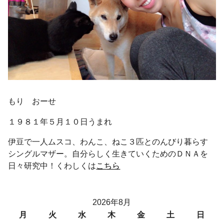
もり おーせ
１９８１年５月１０日うまれ
伊豆で一人ムスコ、わんこ、ねこ３匹とのんびり暮らす
シングルマザー。自分らしく生きていくためのＤＮＡを
日々研究中！くわしくは
こちら
2026年8月
月
火
水
木
金
土
日