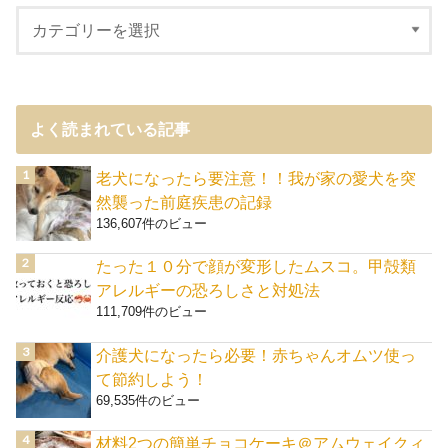
よく読まれている記事
老犬になったら要注意！！我が家の愛犬を突
然襲った前庭疾患の記録
136,607件のビュー
たった１０分で顔が変形したムスコ。甲殻類
アレルギーの恐ろしさと対処法
111,709件のビュー
介護犬になったら必要！赤ちゃんオムツ使っ
て節約しよう！
69,535件のビュー
材料2つの簡単チョコケーキ＠アムウェイクィ