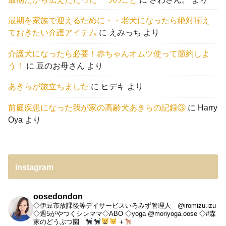
最期を家族で迎えるために・・老犬になったら絶対揃え
ておきたい介護アイテム
に
えみっち
より
介護犬になったら必要！赤ちゃんオムツ使って節約しよ
う！
に
豆のお母さん
より
あきらが旅立ちました
に
ヒデキ
より
前庭疾患になった我が家の高齢犬あきらの記録③
に
Harry
Oya
より
instagram
oosedondon
◇伊豆市放課後等デイサービスいろみず管理人 @iromizu.izu
◇週5がやつくシンママ◇ABO
◇yoga @moriyoga.oose
◇#森
家のどうぶつ園
＋