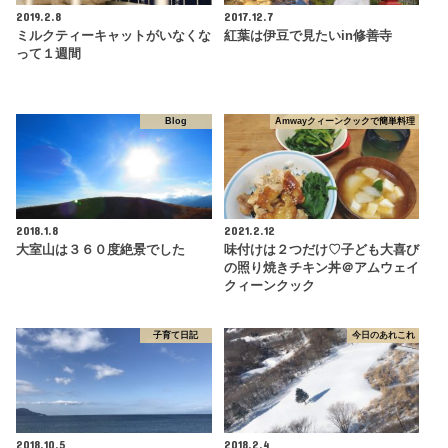
2019.2.8
2017.12.7
ミルクティーキャットがいなくな
紅葉は伊豆で見たいin修善寺
って１週間
Blog
Amwayクィーンクックで簡単料理
2018.1.8
2021.2.12
大室山は３６０度絶景でした
味付けは２つだけ♡子ども大喜び
の照り焼きチキン丼＠アムウェイ
クィーンクック
子育て日記
今日のあれこれ
2018.10.5
2018.2.4