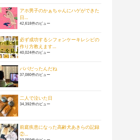
アホ男子のかぁちゃんにハゲができた
日...
42,618件のビュー
必ず成功するシフォンケーキレシピの
作り方教えます...
40,024件のビュー
パパだったんだね
37,080件のビュー
二人で泣いた日
34,392件のビュー
前庭疾患になった高齢犬あきらの記録
②...
33,059件のビュー