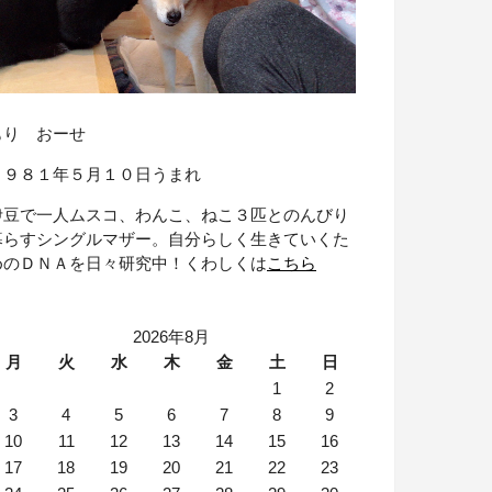
もり おーせ
１９８１年５月１０日うまれ
伊豆で一人ムスコ、わんこ、ねこ３匹とのんびり
暮らすシングルマザー。自分らしく生きていくた
めのＤＮＡを日々研究中！くわしくは
こちら
2026年8月
月
火
水
木
金
土
日
1
2
3
4
5
6
7
8
9
10
11
12
13
14
15
16
17
18
19
20
21
22
23