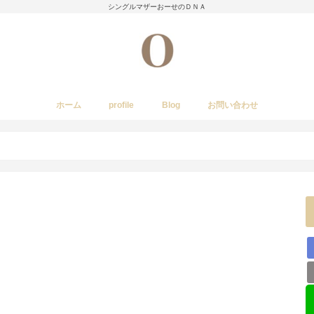
シングルマザーおーせのＤＮＡ
ホーム
profile
Blog
お問い合わせ
今日のあれこれ
いきもの
子育て日記
Amwayクィーンクックで簡単料理
国内旅行
レストラン・カフェ・居酒屋など
イベント・祭り
stork