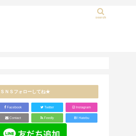
search
静岡県
ＳＮＳフォローしてね★
Facebook
Twitter
Instagram
Contact
Feedly
B!
Hatebu