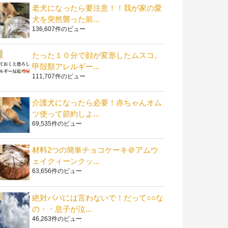
老犬になったら要注意！！我が家の愛
犬を突然襲った前...
136,607件のビュー
たった１０分で顔が変形したムスコ。
甲殻類アレルギー...
111,707件のビュー
介護犬になったら必要！赤ちゃんオム
ツ使って節約しよ...
69,535件のビュー
材料2つの簡単チョコケーキ＠アムウ
ェイクィーンクッ...
63,656件のビュー
絶対パパには言わないで！だって○○な
の・・息子が泣...
46,263件のビュー