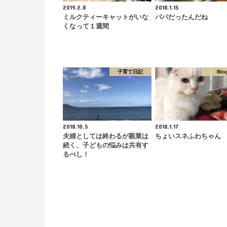
2019.2.8
2018.1.15
ミルクティーキャットがいな
パパだったんだね
くなって１週間
子育て日記
Blo
2018.10.5
2018.1.17
夫婦としては終わるが親業は
ちょいスネふわちゃん
続く、子どもの悩みは共有す
るべし！