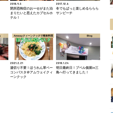
2018.9.5
2017.12.6
閉所恐怖症のおーせがまた泊
冬でもぱっと楽しめるららら
まりたいと思えたカプセルホ
サンビーチ
テル！
g
Amwayクィーンクックで簡単料理
Blog
2021.2.21
2018.1.24
湯切り不要！ほうれん草ベー
明日最終日！プペル個展in三
コンパスタ＠アムウェイクィ
島へ行ってきました！
ーンクック