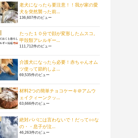
老犬になったら要注意！！我が家の愛
犬を突然襲った前...
136,607件のビュー
たった１０分で顔が変形したムスコ。
甲殻類アレルギー...
111,712件のビュー
介護犬になったら必要！赤ちゃんオム
ツ使って節約しよ...
69,535件のビュー
材料2つの簡単チョコケーキ＠アムウ
ェイクィーンクッ...
63,666件のビュー
絶対パパには言わないで！だって○○な
の・・息子が泣...
46,263件のビュー