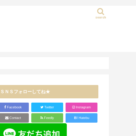
search
静岡県
ＳＮＳフォローしてね★
Facebook
Twitter
Instagram
Contact
Feedly
B!
Hatebu