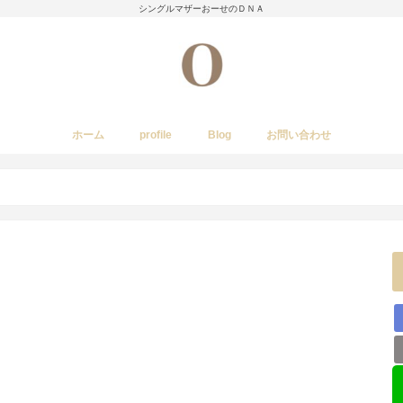
シングルマザーおーせのＤＮＡ
ホーム
profile
Blog
お問い合わせ
今日のあれこれ
いきもの
子育て日記
Amwayクィーンクックで簡単料理
国内旅行
レストラン・カフェ・居酒屋など
イベント・祭り
stork