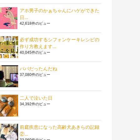
アホ男子のかぁちゃんにハゲができた
日...
42,618件のビュー
必ず成功するシフォンケーキレシピの
作り方教えます...
40,045件のビュー
パパだったんだね
37,080件のビュー
二人で泣いた日
34,392件のビュー
前庭疾患になった高齢犬あきらの記録
②...
33,060件のビュー