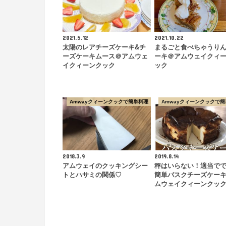
2021.5.12
2021.10.22
太陽のレアチーズケーキ&チ
まるごと食べちゃうり
ーズケーキムース＠アムウェ
ーキ＠アムウェイクィ
イクィーンクック
ック
Amwayクィーンクックで簡単料理
Amwayクィーンクックで簡
2018.3.9
2019.8.14
アムウェイのクッキングシー
秤はいらない！適当で
トとハサミの関係♡
簡単バスクチーズケー
ムウェイクィーンクッ