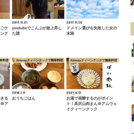
2017.11.21
2017.11.30
んごケ
youtubeでこんぶが急上昇し
ドメイン選びを失敗した女の
ーンク
た謎
末路
単料理
Amwayクィーンクックで簡単料理
Amwayクィーンクックで簡単料理
2018.1.11
2021.8.13
できる
おうちごはん
お湯で発酵するのがポイン
キ＠ア
ト！具沢山肉まん＠アムウェ
ク
イクィーンクック