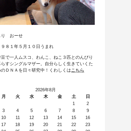
もり おーせ
１９８１年５月１０日うまれ
伊豆で一人ムスコ、わんこ、ねこ３匹とのんびり
暮らすシングルマザー。自分らしく生きていくた
めのＤＮＡを日々研究中！くわしくは
こちら
2026年8月
月
火
水
木
金
土
日
1
2
3
4
5
6
7
8
9
10
11
12
13
14
15
16
17
18
19
20
21
22
23