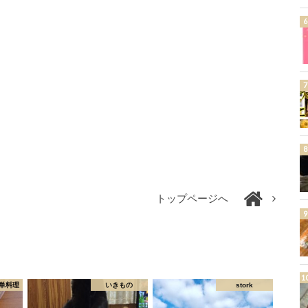
トップページへ
単料理
いきもの
stork