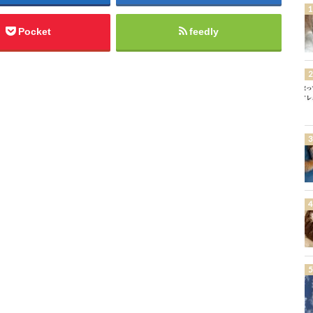
Pocket
feedly