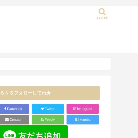
search
静岡県
ＳＮＳフォローしてね★
Facebook
Twitter
Instagram
Contact
Feedly
B!
Hatebu