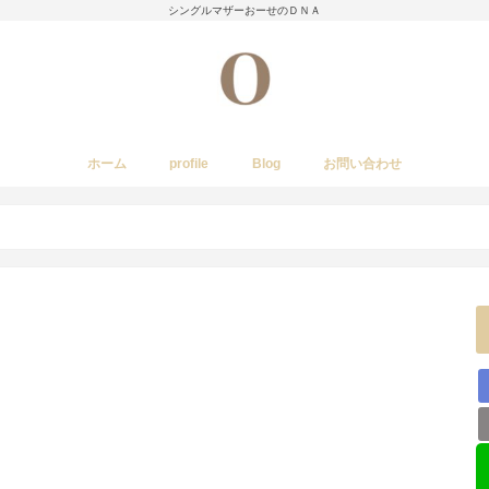
シングルマザーおーせのＤＮＡ
ホーム
profile
Blog
お問い合わせ
今日のあれこれ
いきもの
子育て日記
Amwayクィーンクックで簡単料理
国内旅行
レストラン・カフェ・居酒屋など
イベント・祭り
stork