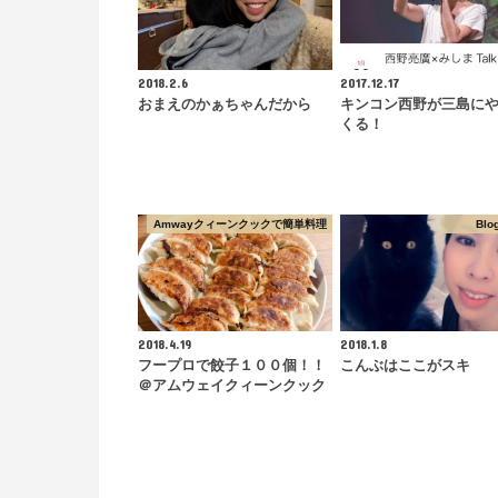
2018.2.6
2017.12.17
おまえのかぁちゃんだから
キンコン西野が三島に
くる！
Amwayクィーンクックで簡単料理
Blo
2018.4.19
2018.1.8
フープロで餃子１００個！！
こんぶはここがスキ
＠アムウェイクィーンクック