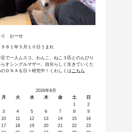
もり おーせ
１９８１年５月１０日うまれ
伊豆で一人ムスコ、わんこ、ねこ３匹とのんびり
暮らすシングルマザー。自分らしく生きていくた
めのＤＮＡを日々研究中！くわしくは
こちら
2026年8月
月
火
水
木
金
土
日
1
2
3
4
5
6
7
8
9
10
11
12
13
14
15
16
17
18
19
20
21
22
23