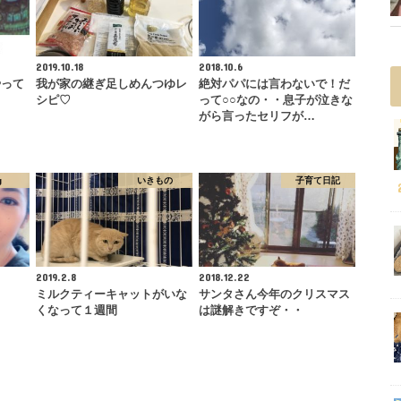
2019.10.18
2018.10.6
やって
我が家の継ぎ足しめんつゆレ
絶対パパには言わないで！だ
シピ♡
って○○なの・・息子が泣きな
がら言ったセリフが…
g
いきもの
子育て日記
2019.2.8
2018.12.22
ミルクティーキャットがいな
サンタさん今年のクリスマス
くなって１週間
は謎解きですぞ・・