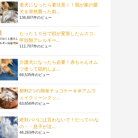
老犬になったら要注意！！我が家の愛
犬を突然襲った前...
136,607件のビュー
たった１０分で顔が変形したムスコ。
甲殻類アレルギー...
111,707件のビュー
介護犬になったら必要！赤ちゃんオム
ツ使って節約しよ...
69,535件のビュー
材料2つの簡単チョコケーキ＠アムウ
ェイクィーンクッ...
63,656件のビュー
絶対パパには言わないで！だって○○な
の・・息子が泣...
46,263件のビュー