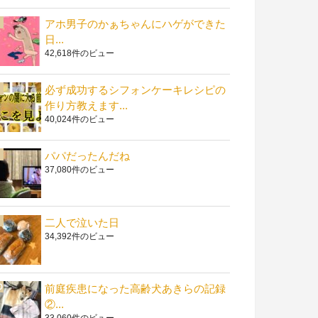
アホ男子のかぁちゃんにハゲができた
日...
42,618件のビュー
必ず成功するシフォンケーキレシピの
作り方教えます...
40,024件のビュー
パパだったんだね
37,080件のビュー
二人で泣いた日
34,392件のビュー
前庭疾患になった高齢犬あきらの記録
②...
33,060件のビュー