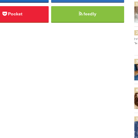
Pocket
feedly