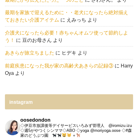
最期を家族で迎えるために・・老犬になったら絶対揃え
ておきたい介護アイテム
に
えみっち
より
介護犬になったら必要！赤ちゃんオムツ使って節約しよ
う！
に
豆のお母さん
より
あきらが旅立ちました
に
ヒデキ
より
前庭疾患になった我が家の高齢犬あきらの記録③
に
Harry
Oya
より
instagram
oosedondon
◇伊豆市放課後等デイサービスいろみず管理人 @iromizu.izu
◇週5がやつくシンママ◇ABO
◇yoga @moriyoga.oose
◇#森
家のどうぶつ園
＋