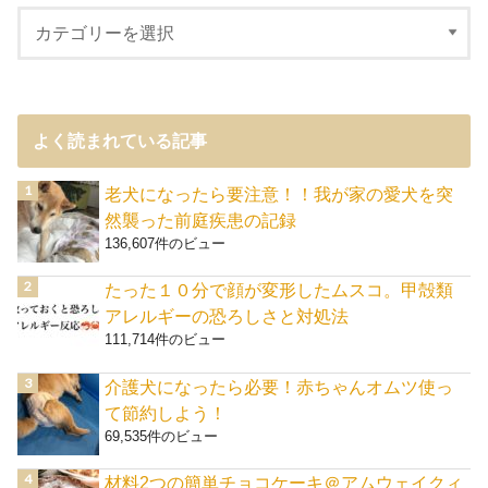
よく読まれている記事
老犬になったら要注意！！我が家の愛犬を突
然襲った前庭疾患の記録
136,607件のビュー
たった１０分で顔が変形したムスコ。甲殻類
アレルギーの恐ろしさと対処法
111,714件のビュー
介護犬になったら必要！赤ちゃんオムツ使っ
て節約しよう！
69,535件のビュー
材料2つの簡単チョコケーキ＠アムウェイクィ