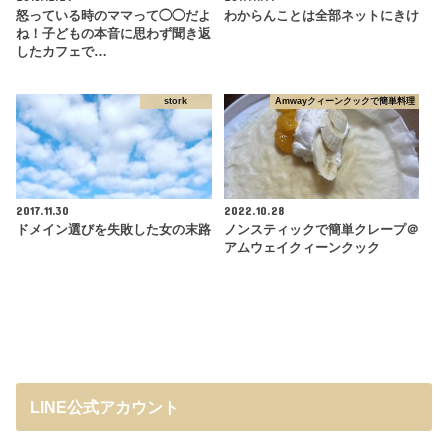
怒っている時のママって◯◯だよ
わからんことは全部ネットにきけ
ね！子どもの本音に思わず聞き返
したカフェで…
stork
Amwayクィーンクックで簡単料理
2017.11.30
2022.10.28
ドメイン選びを失敗した女の末路
ノンスティックで簡単クレープ＠
アムウェイクィーンクック
LINE公式アカウント