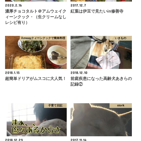
2020.2.16
2017.12.7
濃厚チョコタルト＠アムウェイク
紅葉は伊豆で見たいin修善寺
ィーンクック・（生クリームなし
レシピ有り）
Amwayクィーンクックで簡単料理
いきもの
2018.1.15
2018.12.10
超簡単ドリアがムスコに大人気！
前庭疾患になった高齢犬あきらの
記録②
子育て日記
stork
2018.12.29
2017.11.14