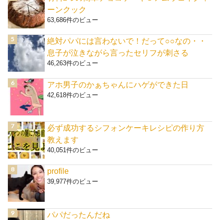
ーンクック
63,686件のビュー
絶対パパには言わないで！だって○○なの・・
息子が泣きながら言ったセリフが刺さる
46,263件のビュー
アホ男子のかぁちゃんにハゲができた日
42,618件のビュー
必ず成功するシフォンケーキレシピの作り方
教えます
40,051件のビュー
profile
39,977件のビュー
パパだったんだね