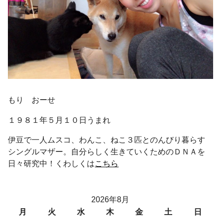
もり おーせ
１９８１年５月１０日うまれ
伊豆で一人ムスコ、わんこ、ねこ３匹とのんびり暮らす
シングルマザー。自分らしく生きていくためのＤＮＡを
日々研究中！くわしくは
こちら
2026年8月
月
火
水
木
金
土
日