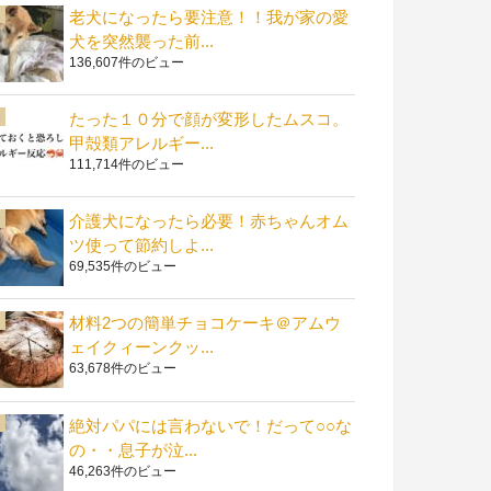
老犬になったら要注意！！我が家の愛
犬を突然襲った前...
136,607件のビュー
たった１０分で顔が変形したムスコ。
甲殻類アレルギー...
111,714件のビュー
介護犬になったら必要！赤ちゃんオム
ツ使って節約しよ...
69,535件のビュー
材料2つの簡単チョコケーキ＠アムウ
ェイクィーンクッ...
63,678件のビュー
絶対パパには言わないで！だって○○な
の・・息子が泣...
46,263件のビュー