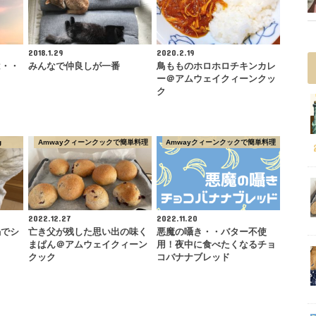
2018.1.29
2020.2.19
は・・
みんなで仲良しが一番
鳥もものホロホロチキンカレ
ー＠アムウェイクィーンクッ
ク
g
Amwayクィーンクックで簡単料理
Amwayクィーンクックで簡単料理
2022.12.27
2022.11.20
鍋でシ
亡き父が残した思い出の味く
悪魔の囁き・・バター不使
まぱん＠アムウェイクィーン
用！夜中に食べたくなるチョ
クック
コバナナブレッド