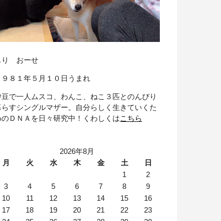
もり おーせ
１９８１年５月１０日うまれ
伊豆で一人ムスコ、わんこ、ねこ３匹とのんびり
暮らすシングルマザー。自分らしく生きていくた
めのＤＮＡを日々研究中！くわしくは
こちら
2026年8月
月
火
水
木
金
土
日
1
2
3
4
5
6
7
8
9
10
11
12
13
14
15
16
17
18
19
20
21
22
23