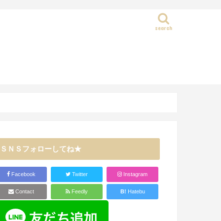
search
静岡県
ＳＮＳフォローしてね★
Facebook
Twitter
Instagram
Contact
Feedly
B!
Hatebu