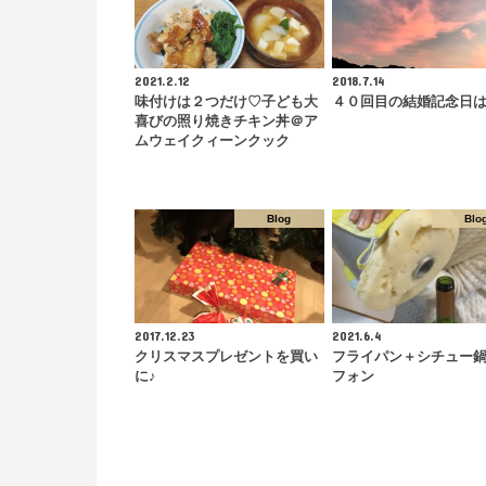
2021.2.12
2018.7.14
味付けは２つだけ♡子ども大
４０回目の結婚記念日
喜びの照り焼きチキン丼＠ア
ムウェイクィーンクック
Blog
Blo
2017.12.23
2021.6.4
クリスマスプレゼントを買い
フライパン＋シチュー
に♪
フォン