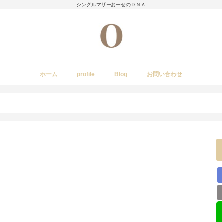
シングルマザーおーせのＤＮＡ
ホーム
profile
Blog
お問い合わせ
今日のあれこれ
いきもの
子育て日記
Amwayクィーンクックで簡単料理
国内旅行
レストラン・カフェ・居酒屋など
イベント・祭り
stork