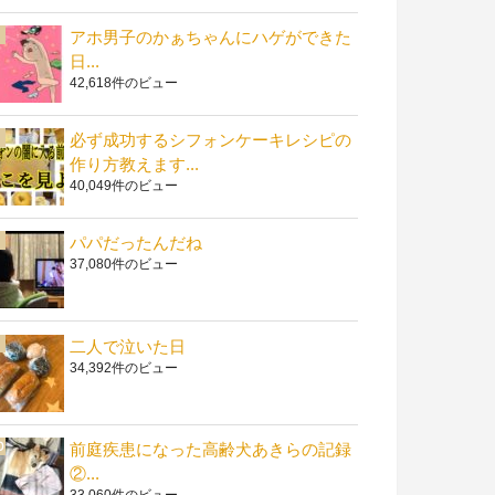
アホ男子のかぁちゃんにハゲができた
日...
42,618件のビュー
必ず成功するシフォンケーキレシピの
作り方教えます...
40,049件のビュー
パパだったんだね
37,080件のビュー
二人で泣いた日
34,392件のビュー
前庭疾患になった高齢犬あきらの記録
②...
33,060件のビュー