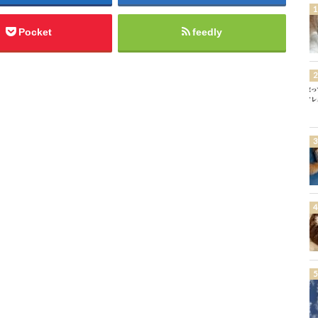
Pocket
feedly