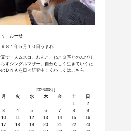
もり おーせ
１９８１年５月１０日うまれ
伊豆で一人ムスコ、わんこ、ねこ３匹とのんびり
暮らすシングルマザー。自分らしく生きていくた
めのＤＮＡを日々研究中！くわしくは
こちら
2026年8月
月
火
水
木
金
土
日
1
2
3
4
5
6
7
8
9
10
11
12
13
14
15
16
17
18
19
20
21
22
23