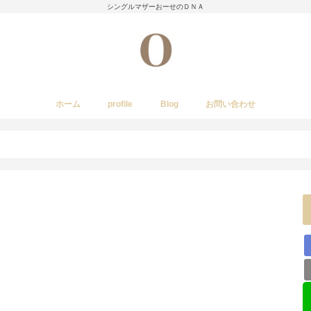
シングルマザーおーせのＤＮＡ
ホーム
profile
Blog
お問い合わせ
今日のあれこれ
いきもの
子育て日記
Amwayクィーンクックで簡単料理
国内旅行
レストラン・カフェ・居酒屋など
イベント・祭り
stork