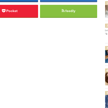
Pocket
feedly