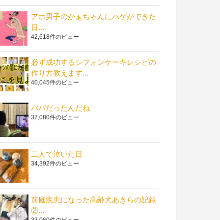
アホ男子のかぁちゃんにハゲができた
日...
42,618件のビュー
必ず成功するシフォンケーキレシピの
作り方教えます...
40,045件のビュー
パパだったんだね
37,080件のビュー
二人で泣いた日
34,392件のビュー
前庭疾患になった高齢犬あきらの記録
②...
33,060件のビュー