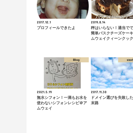
2017.12.1
2019.8.14
プロフィールできたよ
秤はいらない！適当で
簡単バスクチーズケー
ムウェイクィーンクッ
Blog
stor
2021.5.19
2017.11.30
無水シフォン！一滴もお水を
ドメイン選びを失敗し
使わないシフォンレシピ＠ア
末路
ムウェイ