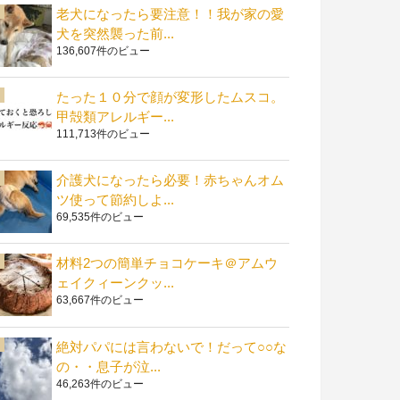
老犬になったら要注意！！我が家の愛
犬を突然襲った前...
136,607件のビュー
たった１０分で顔が変形したムスコ。
甲殻類アレルギー...
111,713件のビュー
介護犬になったら必要！赤ちゃんオム
ツ使って節約しよ...
69,535件のビュー
材料2つの簡単チョコケーキ＠アムウ
ェイクィーンクッ...
63,667件のビュー
絶対パパには言わないで！だって○○な
の・・息子が泣...
46,263件のビュー