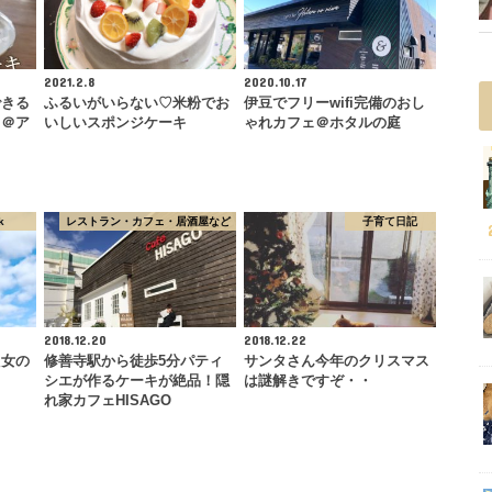
2021.2.8
2020.10.17
できる
ふるいがいらない♡米粉でお
伊豆でフリーwifi完備のおし
キ＠ア
いしいスポンジケーキ
ゃれカフェ＠ホタルの庭
ク
k
レストラン・カフェ・居酒屋など
子育て日記
2018.12.20
2018.12.22
た女の
修善寺駅から徒歩5分パティ
サンタさん今年のクリスマス
シエが作るケーキが絶品！隠
は謎解きですぞ・・
れ家カフェHISAGO