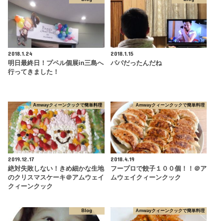
2018.1.24
2018.1.15
明日最終日！プペル個展in三島へ
パパだったんだね
行ってきました！
Amwayクィーンクックで簡単料理
Amwayクィーンクックで簡単料理
2019.12.17
2018.4.19
絶対失敗しない！きめ細かな生地
フープロで餃子１００個！！＠ア
のクリスマスケーキ＠アムウェイ
ムウェイクィーンクック
クィーンクック
Blog
Amwayクィーンクックで簡単料理