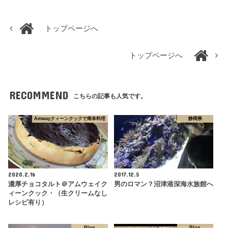
トップページへ
トップページへ
RECOMMEND
こちらの記事も人気です。
Amwayクィーンクックで簡単料理
静岡県
2020.2.16
2017.12.5
濃厚チョコタルト＠アムウェイク
男のロマン？沼津港深海水族館へ
ィーンクック・（生クリームなし
レシピ有り）
Blog
Blog