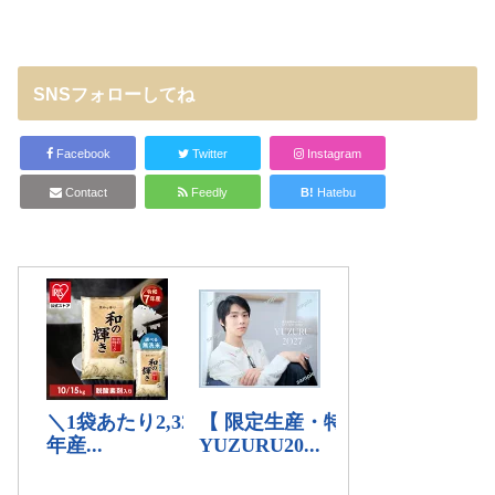
SNSフォローしてね
Facebook
Twitter
Instagram
Contact
Feedly
B!
Hatebu