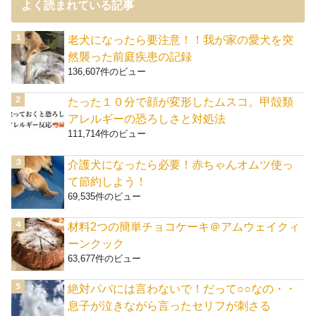
よく読まれている記事
老犬になったら要注意！！我が家の愛犬を突
然襲った前庭疾患の記録
136,607件のビュー
たった１０分で顔が変形したムスコ。甲殻類
アレルギーの恐ろしさと対処法
111,714件のビュー
介護犬になったら必要！赤ちゃんオムツ使っ
て節約しよう！
69,535件のビュー
材料2つの簡単チョコケーキ＠アムウェイクィ
ーンクック
63,677件のビュー
絶対パパには言わないで！だって○○なの・・
息子が泣きながら言ったセリフが刺さる