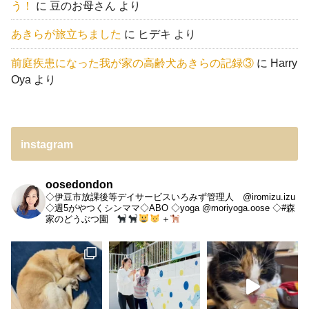
う！
に
豆のお母さん
より
あきらが旅立ちました
に
ヒデキ
より
前庭疾患になった我が家の高齢犬あきらの記録③
に
Harry
Oya
より
instagram
oosedondon
◇伊豆市放課後等デイサービスいろみず管理人 @iromizu.izu
◇週5がやつくシンママ◇ABO
◇yoga @moriyoga.oose
◇#森
家のどうぶつ園
＋