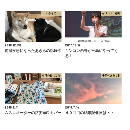
いきもの
イベント・祭り
2018.12.20
2017.12.17
前庭疾患になったあきらの記録④
キンコン西野が三島にやってく
る！
今日のあれこれ
今日のあれこれ
2018.2.11
2018.7.14
ムスコオーダーの防災頭巾カバー
４０回目の結婚記念日は・・