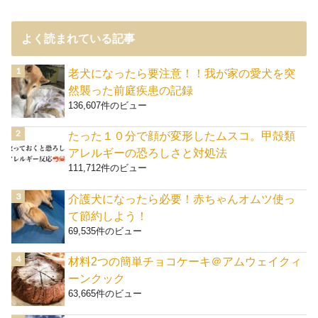
よく読まれている記事
老犬になったら要注意！！我が家の愛犬を突
然襲った前庭疾患の記録
136,607件のビュー
たった１０分で顔が変形したムスコ。甲殻類
アレルギーの恐ろしさと対処法
111,712件のビュー
介護犬になったら必要！赤ちゃんオムツ使っ
て節約しよう！
69,535件のビュー
材料2つの簡単チョコケーキ＠アムウェイクィ
ーンクック
63,665件のビュー