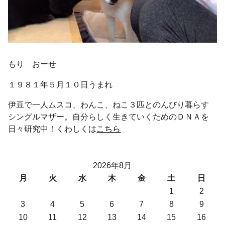
もり おーせ
１９８１年５月１０日うまれ
伊豆で一人ムスコ、わんこ、ねこ３匹とのんびり暮らす
シングルマザー。自分らしく生きていくためのＤＮＡを
日々研究中！くわしくは
こちら
2026年8月
月
火
水
木
金
土
日
1
2
3
4
5
6
7
8
9
10
11
12
13
14
15
16