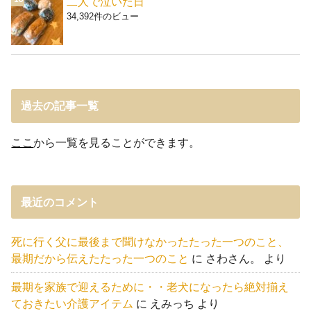
二人で泣いた日
34,392件のビュー
過去の記事一覧
ここ
から一覧を見ることができます。
最近のコメント
死に行く父に最後まで聞けなかったたった一つのこと、
最期だから伝えたたった一つのこと
に
さわさん。
より
最期を家族で迎えるために・・老犬になったら絶対揃え
ておきたい介護アイテム
に
えみっち
より