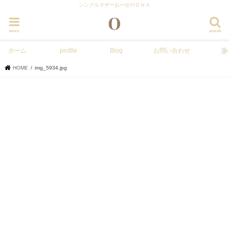
シングルマザーおーせのＤＮＡ
menu
search
ホーム
profile
Blog
お問い合わせ
HOME
img_5934.jpg