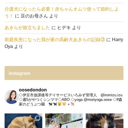
介護犬になったら必要！赤ちゃんオムツ使って節約しよ
う！
に
豆のお母さん
より
あきらが旅立ちました
に
ヒデキ
より
前庭疾患になった我が家の高齢犬あきらの記録③
に
Harry
Oya
より
instagram
oosedondon
◇伊豆市放課後等デイサービスいろみず管理人 @iromizu.izu
◇週5がやつくシンママ◇ABO
◇yoga @moriyoga.oose
◇#森
家のどうぶつ園
＋