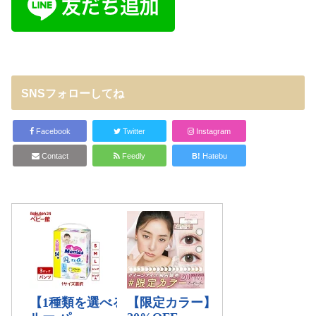
SNSフォローしてね
Facebook
Twitter
Instagram
Contact
Feedly
B!
Hatebu