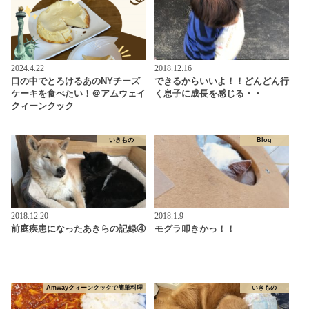
2024.4.22
2018.12.16
口の中でとろけるあのNYチーズ
できるからいいよ！！どんどん行
ケーキを食べたい！＠アムウェイ
く息子に成長を感じる・・
クィーンクック
いきもの
Blog
2018.12.20
2018.1.9
前庭疾患になったあきらの記録④
モグラ叩きかっ！！
Amwayクィーンクックで簡単料理
いきもの