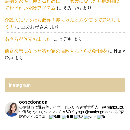
最期を家族で迎えるために・・老犬になったら絶対揃え
ておきたい介護アイテム
に
えみっち
より
介護犬になったら必要！赤ちゃんオムツ使って節約しよ
う！
に
豆のお母さん
より
あきらが旅立ちました
に
ヒデキ
より
前庭疾患になった我が家の高齢犬あきらの記録③
に
Harry
Oya
より
instagram
oosedondon
◇伊豆市放課後等デイサービスいろみず管理人 @iromizu.izu
◇週5がやつくシンママ◇ABO
◇yoga @moriyoga.oose
◇#森
家のどうぶつ園
＋