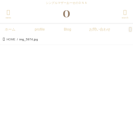
シングルマザーおーせのＤＮＡ
menu
search
ホーム
profile
Blog
お問い合わせ
HOME
img_5974.jpg