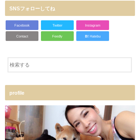
SNSフォローしてね
Facebook
Twitter
Instagram
Contact
Feedly
B!
Hatebu
profile