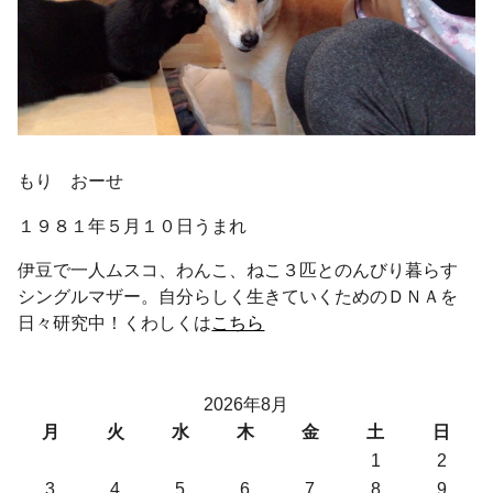
もり おーせ
１９８１年５月１０日うまれ
伊豆で一人ムスコ、わんこ、ねこ３匹とのんびり暮らす
シングルマザー。自分らしく生きていくためのＤＮＡを
日々研究中！くわしくは
こちら
2026年8月
月
火
水
木
金
土
日
1
2
3
4
5
6
7
8
9