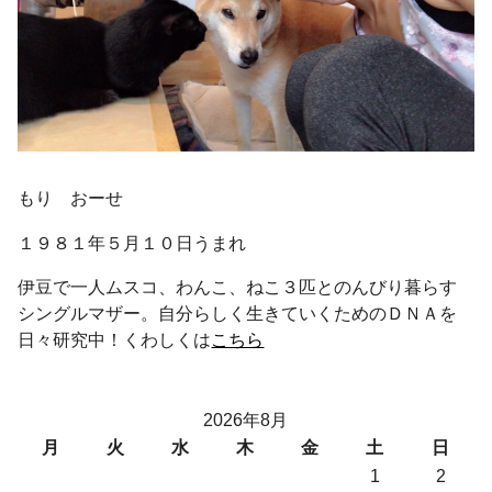
もり おーせ
１９８１年５月１０日うまれ
伊豆で一人ムスコ、わんこ、ねこ３匹とのんびり暮らす
シングルマザー。自分らしく生きていくためのＤＮＡを
日々研究中！くわしくは
こちら
2026年8月
月
火
水
木
金
土
日
1
2