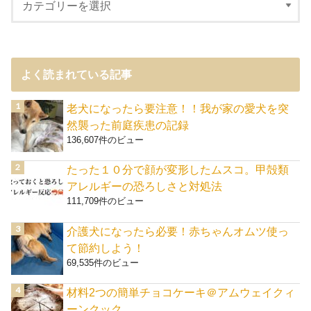
よく読まれている記事
老犬になったら要注意！！我が家の愛犬を突
然襲った前庭疾患の記録
136,607件のビュー
たった１０分で顔が変形したムスコ。甲殻類
アレルギーの恐ろしさと対処法
111,709件のビュー
介護犬になったら必要！赤ちゃんオムツ使っ
て節約しよう！
69,535件のビュー
材料2つの簡単チョコケーキ＠アムウェイクィ
ーンクック