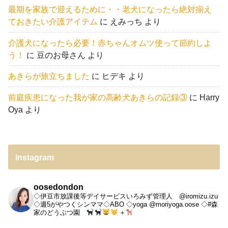
最期を家族で迎えるために・・老犬になったら絶対揃え
ておきたい介護アイテム
に
えみっち
より
介護犬になったら必要！赤ちゃんオムツ使って節約しよ
う！
に
豆のお母さん
より
あきらが旅立ちました
に
ヒデキ
より
前庭疾患になった我が家の高齢犬あきらの記録③
に
Harry
Oya
より
instagram
oosedondon
◇伊豆市放課後等デイサービスいろみず管理人 @iromizu.izu
◇週5がやつくシンママ◇ABO
◇yoga @moriyoga.oose
◇#森
家のどうぶつ園
＋