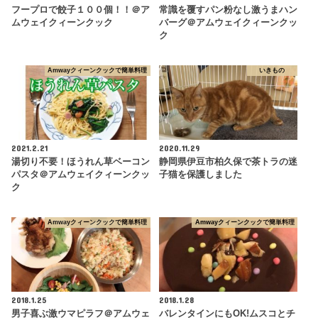
フープロで餃子１００個！！＠ア
常識を覆すパン粉なし激うまハン
ムウェイクィーンクック
バーグ＠アムウェイクィーンクッ
ク
Amwayクィーンクックで簡単料理
いきもの
2021.2.21
2020.11.29
湯切り不要！ほうれん草ベーコン
静岡県伊豆市柏久保で茶トラの迷
パスタ＠アムウェイクィーンクッ
子猫を保護しました
ク
Amwayクィーンクックで簡単料理
Amwayクィーンクックで簡単料理
2018.1.25
2018.1.28
男子喜ぶ激ウマピラフ＠アムウェ
バレンタインにもOK!ムスコとチ