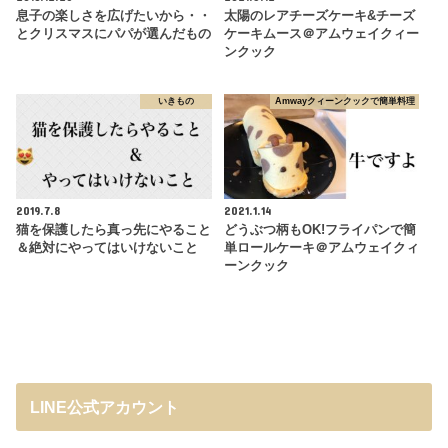
息子の楽しさを広げたいから・・
太陽のレアチーズケーキ&チーズ
とクリスマスにパパが選んだもの
ケーキムース＠アムウェイクィー
ンクック
いきもの
Amwayクィーンクックで簡単料理
2019.7.8
2021.1.14
猫を保護したら真っ先にやること
どうぶつ柄もOK!フライパンで簡
＆絶対にやってはいけないこと
単ロールケーキ＠アムウェイクィ
ーンクック
LINE公式アカウント