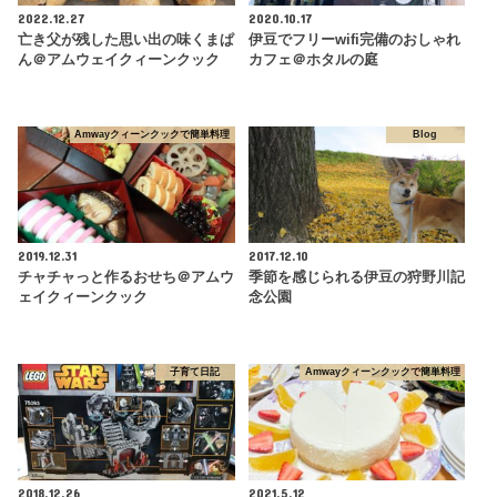
2022.12.27
2020.10.17
亡き父が残した思い出の味くまぱ
伊豆でフリーwifi完備のおしゃれ
ん＠アムウェイクィーンクック
カフェ＠ホタルの庭
Amwayクィーンクックで簡単料理
Blog
2019.12.31
2017.12.10
チャチャっと作るおせち＠アムウ
季節を感じられる伊豆の狩野川記
ェイクィーンクック
念公園
子育て日記
Amwayクィーンクックで簡単料理
2018.12.26
2021.5.12