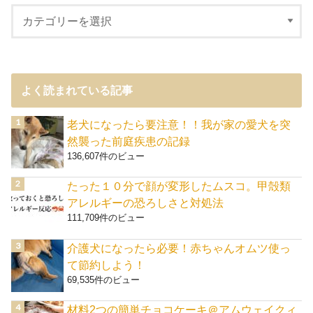
よく読まれている記事
老犬になったら要注意！！我が家の愛犬を突
然襲った前庭疾患の記録
136,607件のビュー
たった１０分で顔が変形したムスコ。甲殻類
アレルギーの恐ろしさと対処法
111,709件のビュー
介護犬になったら必要！赤ちゃんオムツ使っ
て節約しよう！
69,535件のビュー
材料2つの簡単チョコケーキ＠アムウェイクィ