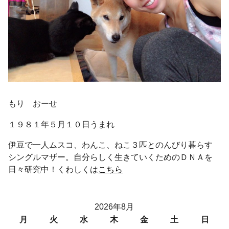
もり おーせ
１９８１年５月１０日うまれ
伊豆で一人ムスコ、わんこ、ねこ３匹とのんびり暮らす
シングルマザー。自分らしく生きていくためのＤＮＡを
日々研究中！くわしくは
こちら
2026年8月
月
火
水
木
金
土
日