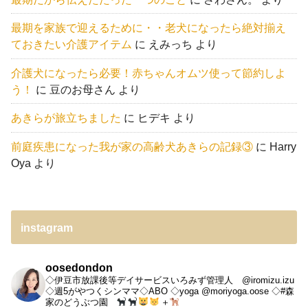
最期を家族で迎えるために・・老犬になったら絶対揃え
ておきたい介護アイテム
に
えみっち
より
介護犬になったら必要！赤ちゃんオムツ使って節約しよ
う！
に
豆のお母さん
より
あきらが旅立ちました
に
ヒデキ
より
前庭疾患になった我が家の高齢犬あきらの記録③
に
Harry
Oya
より
instagram
oosedondon
◇伊豆市放課後等デイサービスいろみず管理人 @iromizu.izu
◇週5がやつくシンママ◇ABO
◇yoga @moriyoga.oose
◇#森
家のどうぶつ園
＋